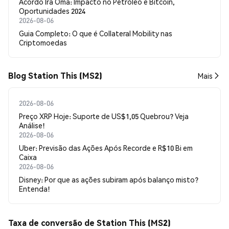
Acordo Irã Omã: Impacto no Petróleo e Bitcoin,
Oportunidades 2024
2026-08-06
Guia Completo: O que é Collateral Mobility nas
Criptomoedas
Blog Station This (MS2)
Mais
2026-08-06
Preço XRP Hoje: Suporte de US$1,05 Quebrou? Veja
Análise!
2026-08-06
Uber: Previsão das Ações Após Recorde e R$10 Bi em
Caixa
2026-08-06
Disney: Por que as ações subiram após balanço misto?
Entenda!
Taxa de conversão de Station This (MS2)