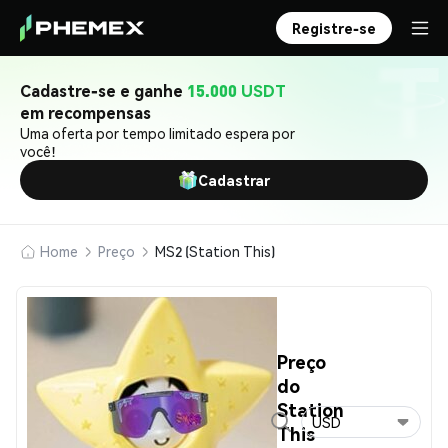
Registre-se
Cadastre-se e ganhe
15.000 USDT
em recompensas
Uma oferta por tempo limitado espera por
você!
Cadastrar
Home
Preço
MS2 (Station This)
Preço
do
Station
USD
This