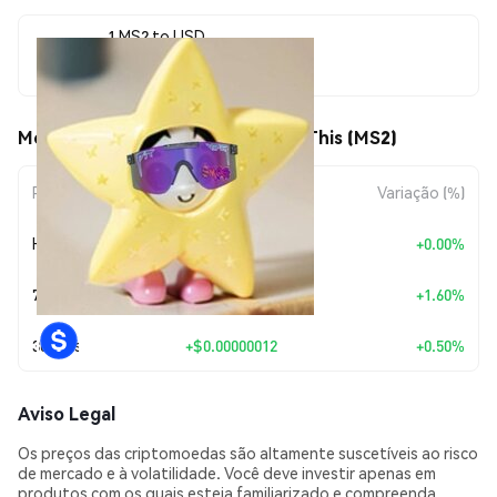
1 MS2 to USD
$0.00002403
Movimentos de preço de Station This (MS2)
Período
Variação do Valor
Variação (%)
Hoje
+
$0.00
+0.00%
7 Dias
+
$0.00000038
+1.60%
30 Dias
+
$0.00000012
+0.50%
Aviso Legal
Os preços das criptomoedas são altamente suscetíveis ao risco
de mercado e à volatilidade. Você deve investir apenas em
produtos com os quais esteja familiarizado e compreenda