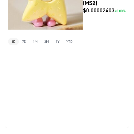
(MS2)
$0.00002403
+0.00%
1D
7D
1M
3M
1Y
YTD