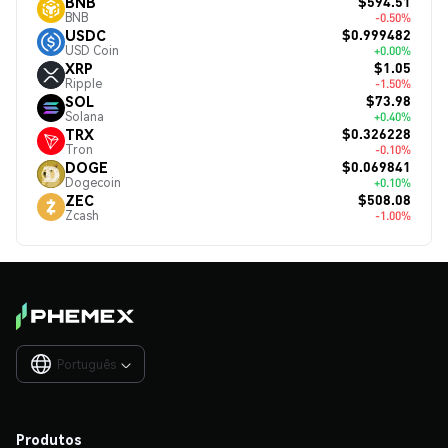
$594.51
BNB
BNB
-0.50%
$0.999482
USDC
USD Coin
+0.00%
$1.05
XRP
Ripple
-1.50%
$73.98
SOL
Solana
+0.40%
$0.326228
TRX
Tron
-0.10%
$0.069841
DOGE
Dogecoin
+0.10%
$508.08
ZEC
Zcash
-1.00%
Português

Produtos