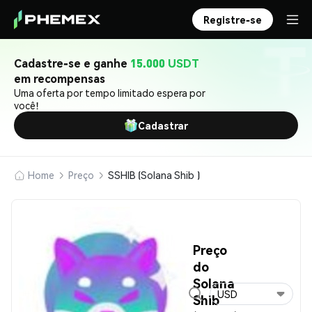
Registre-se
Cadastre-se e ganhe
15.000 USDT
em recompensas
Uma oferta por tempo limitado espera por
você!
Cadastrar
Home
Preço
SSHIB (Solana Shib )
Preço
do
Solana
USD
Shib