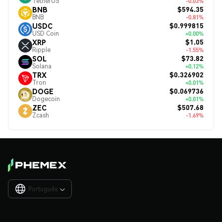
TetherUS
-0.03%
$594.35
BNB
BNB
-0.81%
$0.999815
USDC
USD Coin
+0.00%
$1.05
XRP
Ripple
-1.55%
$73.82
SOL
Solana
+0.12%
$0.326902
TRX
Tron
+0.01%
$0.069736
DOGE
Dogecoin
+0.01%
$507.68
ZEC
Zcash
-1.69%
Português
