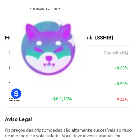
1 SSHIB to USD
$0.0<sub>8</sub>1012
Movimentos de preço de Solana Shib (SSHIB)
Período
Variação do Valor
Variação (%)
+
$0.0
6079
Hoje
+0.60%
11
+
$0.0
5062
7 Dias
+0.50%
11
+
$0.0
1054
30 Dias
-9.44%
9
Aviso Legal
Os preços das criptomoedas são altamente suscetíveis ao risco
de mercado e à volatilidade. Você deve investir apenas em