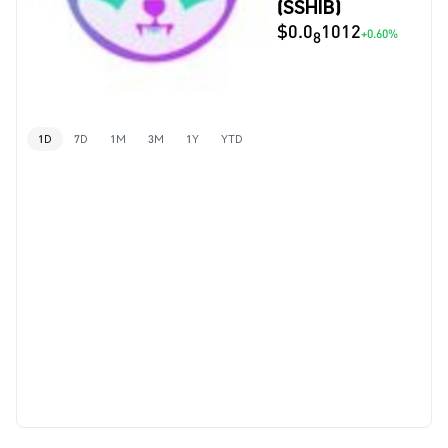
(SSHIB)
$0.0
1012
+0.60%
8
1D
7D
1M
3M
1Y
YTD