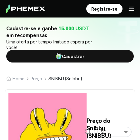
Registre-se
Cadastre-se e ganhe
15.000 USDT
em recompensas
Uma oferta por tempo limitado espera por
você!
Cadastrar
Home
Preço
SNIBBU (Snibbu)
Preço do
Snibbu
USD
(SNIBBU)