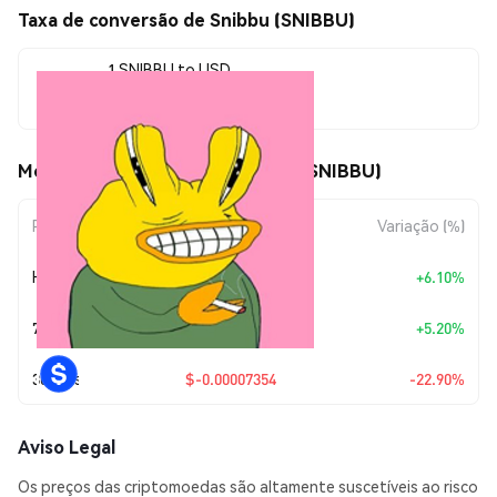
Taxa de conversão de Snibbu (SNIBBU)
1 SNIBBU to USD
$0.00024759
Movimentos de preço de Snibbu (SNIBBU)
Período
Variação do Valor
Variação (%)
Hoje
+
$0.00001423
+6.10%
7 Dias
+
$0.00001224
+5.20%
30 Dias
$-0.00007354
-22.90%
Aviso Legal
Os preços das criptomoedas são altamente suscetíveis ao risco