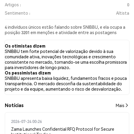
Artigos :
0
Sentimento :
Altista
4 indivíduos únicos estão falando sobre SNIBBU, e ela ocupa a
posição 3201 em menções e atividade entre as postagens
coletadas. Nas últimas 24 horas, o sentimento em relação a
SNIBBU em todas as redes sociais foi Altista. Por fim, foram
Os otimistas dizem
publicados 0 artigos de notícias sobre SNIBBU. No Twitter,
SNIBBU tem forte potencial de valorização devido à sua
55.56% dos tweets apresentaram um sentimento otimista em
comunidade ativa, inovações tecnológicas e crescimento
comparação com 11.11% dos tweets com sentimento
consistente no mercado, tornando-se uma escolha promissora
pessimista sobre SNIBBU. 33.33% dos tweets foram neutros em
para investidores de longo prazo.
relação a SNIBBU. Esses sentimentos são baseados em 9
Os pessimistas dizem
tweets.
SNIBBU apresenta baixa liquidez, fundamentos fracos e pouca
transparência. O mercado desconfia da sustentabilidade do
projeto e da equipe, aumentando o risco de desvalorização.
​​Notícias​​
Mais
2026-07-24 00:26
Zama Launches Confidential RFQ Protocol for Secure