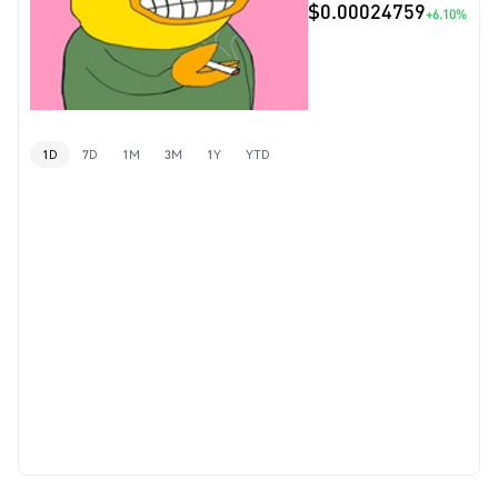
$0.00024759
+6.10%
1D
7D
1M
3M
1Y
YTD