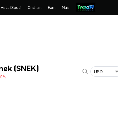
 vista (Spot)
Onchain
Earn
Mais
Snek (SNEK)
USD
40%