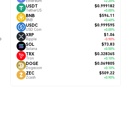
Ethereum
+2.20%
$0.999182
USDT
TetherUS
+0.00%
$594.11
BNB
BNB
+0.40%
$0.999595
USDC
USD Coin
+0.00%
$1.06
XRP
o
Ripple
-0.90%
$73.83
SOL
Solana
+0.50%
$0.328365
TRX
Tron
+0.10%
$0.069805
DOGE
Dogecoin
+0.10%
$509.22
ZEC
Zcash
+0.90%