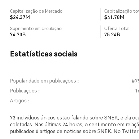
Capitalização de Mercado
Capitalização tot
$24.37M
$41.78M
Suprimento em circulação
Oferta Total
74.70B
75.24B
Estatísticas sociais
Popularidade em publicações :
#7
Publicações :
1
Artigos :
73 indivíduos únicos estão falando sobre SNEK, e ela o
coletadas. Nas últimas 24 horas, o sentimento em relação
publicados 0 artigos de notícias sobre SNEK. No Twitt
comparação com 8.93% dos tweets com sentimento pes