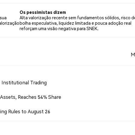
8 tweets.
Os pessimistas dizem
 sua
Alta valorização recente sem fundamentos sólidos, risco d
alorização
bolha especulativa, liquidez limitada e pouca adoção real
reforçam uma visão negativa para SNEK.
M
Institutional Trading
 Assets, Reaches 54% Share
ing Rules to August 26