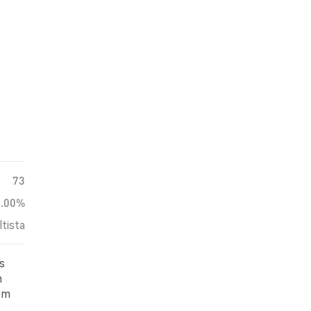
73
0.00%
ltista
s
m
em