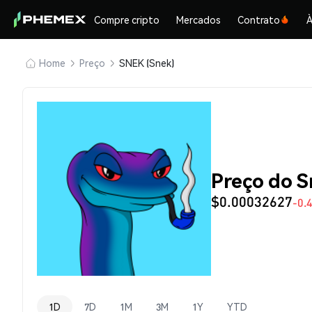
Compre cripto
Mercados
Contrato
À
Home
Preço
SNEK (Snek)
Preço do 
$0.00032627
-0.
1D
7D
1M
3M
1Y
YTD