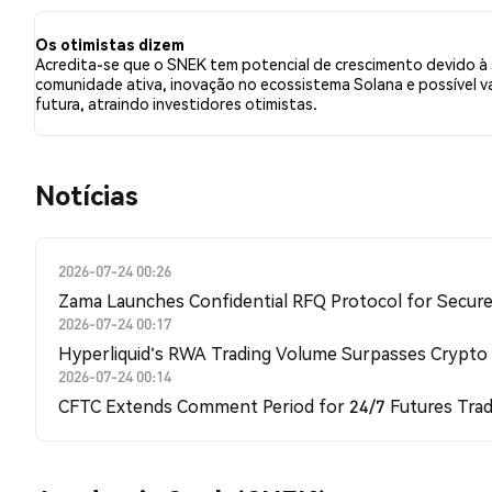
relação a SNEK. Esses sentimentos são baseados em 16
Os otimistas dizem
Acredita-se que o SNEK tem potencial de crescimento devido à
comunidade ativa, inovação no ecossistema Solana e possível v
futura, atraindo investidores otimistas.
​​Notícias​​
2026-07-24 00:26
Zama Launches Confidential RFQ Protocol for Secure 
2026-07-24 00:17
Hyperliquid's RWA Trading Volume Surpasses Crypto
2026-07-24 00:14
CFTC Extends Comment Period for 24/7 Futures Trad