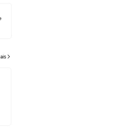
e
ais