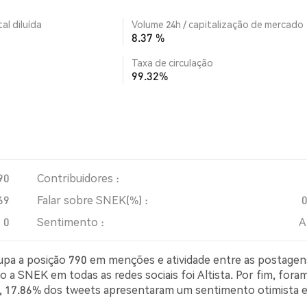
al diluída
Volume 24h / capitalização de mercado
8.37 %
Taxa de circulação
99.32%
90
Contribuidores :
69
Falar sobre SNEK(%) :
0
Sentimento :
A
cupa a posição 790 em menções e atividade entre as postagen
 a SNEK em todas as redes sociais foi Altista. Por fim, fora
er, 17.86% dos tweets apresentaram um sentimento otimista 
simista sobre SNEK. 73.21% dos tweets foram neutros em