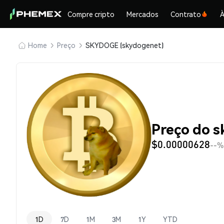
Compre cripto
Mercados
Contrato
À
Home
Preço
SKYDOGE (skydogenet)
Preço do 
$0.00000628
--%
1D
7D
1M
3M
1Y
YTD