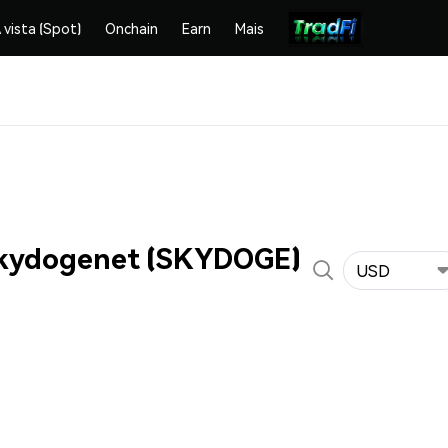
 vista (Spot)
Onchain
Earn
Mais
skydogenet (SKYDOGE)
USD