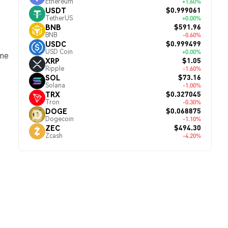
Ethereum
+1.60%
$0.999061
USDT
TetherUS
+0.00%
$591.96
BNB
BNB
-0.60%
$0.999499
USDC
USD Coin
+0.00%
ume
$1.05
XRP
Ripple
-1.60%
$73.16
SOL
Solana
-1.00%
$0.327045
TRX
Tron
-0.30%
$0.068875
DOGE
Dogecoin
-1.10%
$494.30
ZEC
Zcash
-4.20%