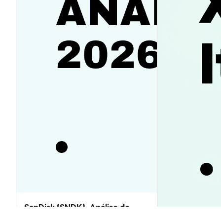
SanDisk (SNDK): Análise de
Preço e Previsões 2026–2030,