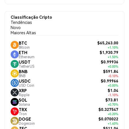
Classificação Cripto
Tendências
Novo
Maiores Altas
$65,263.00
BTC
Bitcoin
+1.10%
$1,930.79
ETH
Ethereum
+1.50%
$0.99936
USDT
TetherUS
+0.00%
$591.84
BNB
BNB
-0.10%
$0.99966
USDC
USD Coin
+0.00%
$1.04
XRP
Ripple
-1.10%
$73.81
SOL
Solana
+0.70%
$0.327547
TRX
Tron
+0.20%
$0.070022
DOGE
Dogecoin
+1.40%
$511.06
ZEC