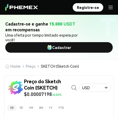
Registre-se
Cadastre-se e ganhe
15.000 USDT
em recompensas
Uma oferta por tempo limitado espera por
você!
Cadastrar
Home
Preço
SKETCH (Sketch Coin)
Preço do Sketch
Coin (SKETCH)
USD
$0.00007198
+0.03%
1D
7D
1M
3M
1Y
YTD