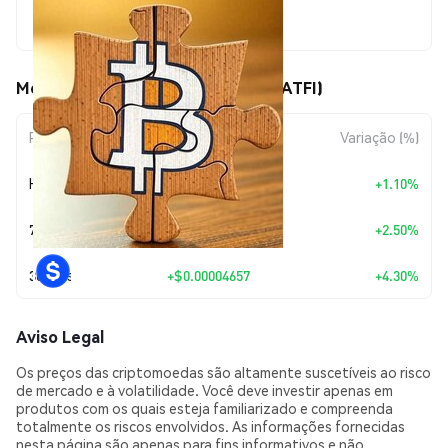
$0.00112968
Movimentos de preço de Satfi ($SATFI)
Período
Variação do Valor
Variação (%)
Hoje
+
$0.00001229
+1.10%
7 Dias
+
$0.00002755
+2.50%
30 Dias
+
$0.00004657
+4.30%
Aviso Legal
Os preços das criptomoedas são altamente suscetíveis ao risco
de mercado e à volatilidade. Você deve investir apenas em
produtos com os quais esteja familiarizado e compreenda
totalmente os riscos envolvidos. As informações fornecidas
nesta página são apenas para fins informativos e não