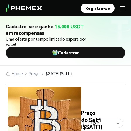
Registre-se
Cadastre-se e ganhe
15.000 USDT
em recompensas
Uma oferta por tempo limitado espera por
você!
Cadastrar
Home
Preço
$SATFI (Satfi)
Preço
do Satfi
USD
($SATFI)