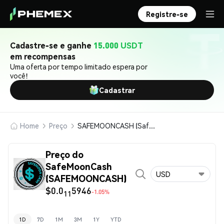
Registre-se
Cadastre-se e ganhe
15.000 USDT
em recompensas
Uma oferta por tempo limitado espera por
você!
Cadastrar
Home
Preço
SAFEMOONCASH (SafeMoonCash)
Preço do
SafeMoonCash
USD
(SAFEMOONCASH)
$0.0
5946
-1.05%
11
1D
7D
1M
3M
1Y
YTD