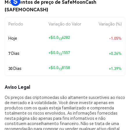
Movimentos de preço de SafeMoonCash
(SAFEMOONCASH)
Período
Variação do Valor
Variação (%)
+
$0.0
6282
Hoje
-1.05%
13
+
$0.0
1557
7 Dias
+0.26%
13
+
$0.0
8158
30 Dias
+1.39%
13
Aviso Legal
Os preços das criptomoedas são altamente suscetíveis ao risco
de mercado e à volatilidade. Você deve investir apenas em
produtos com os quais esteja familiarizado e compreenda
totalmente os riscos envolvidos. As informações fornecidas
nesta página são apenas para fins informativos e não
constituem aconselhamento financeiro. Não se trata de uma
recomendação para comprar ou vender qualquer ativo digital