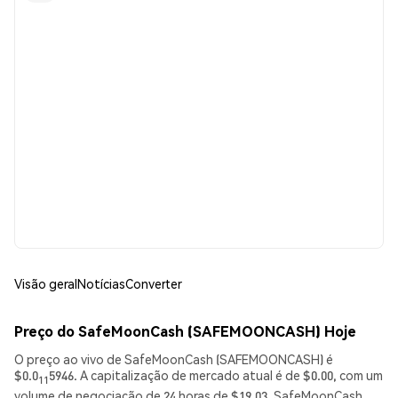
Visão geral
Notícias
Converter
Preço do SafeMoonCash (SAFEMOONCASH) Hoje
O preço ao vivo de SafeMoonCash (SAFEMOONCASH) é
$0.0
5946. A capitalização de mercado atual é de $0.00, com um
11
volume de negociação de 24 horas de $19.03. SafeMoonCash