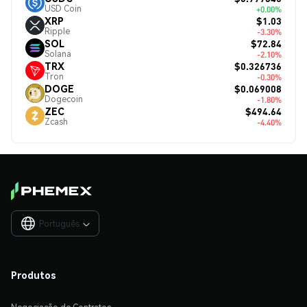
USD Coin
+0.00%
$1.03
XRP
Ripple
-3.30%
$72.84
SOL
Solana
-2.10%
$0.326736
TRX
Tron
-0.30%
$0.069008
DOGE
Dogecoin
-1.80%
$494.64
ZEC
Zcash
-4.40%
Português

Produtos