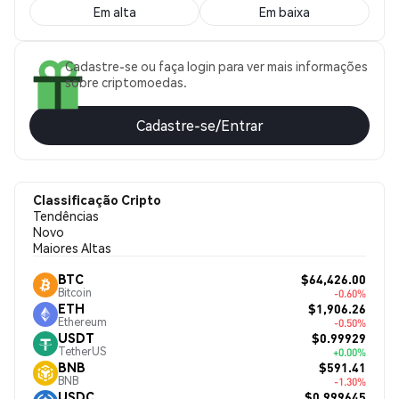
Em alta
Em baixa
Cadastre-se ou faça login para ver mais informações
sobre criptomoedas.
Cadastre-se/Entrar
Classificação Cripto
Tendências
Novo
Maiores Altas
$64,426.00
BTC
Bitcoin
-0.60%
$1,906.26
ETH
Ethereum
-0.50%
$0.99929
USDT
TetherUS
+0.00%
$591.41
BNB
BNB
-1.30%
$0.999645
USDC