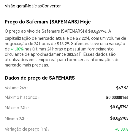
Visão geral
Notícias
Converter
Preço do Safemars (SAFEMARS) Hoje
O preço ao vivo de Safemars (SAFEMARS) é $0.0
5796. A
8
capitalização de mercado atual é de $2.22M, com um volume de
negociação de 24 horas de $13.29. Safemars teve uma variação
de
+1.30%
nas últimas 24 horas e possui um fornecimento
circulante de aproximadamente 383.34T. Esses dados são
atualizados em tempo real para fornecer as informações de
mercado mais precisas.
Dados de preço de SAFEMARS
Volume 24h
$67.96
Máximo histórico
$0.00000144
$0.0
5796
Máximo 24h
8
$0.0
5703
Mínimo 24h
8
Variação de preço (1h)
+0.30%