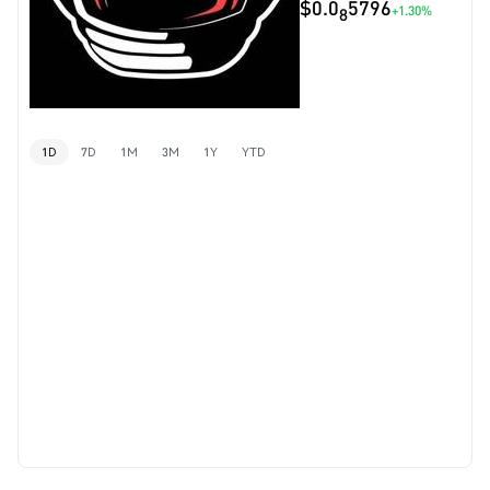
$0.0
5796
+1.30%
8
1D
7D
1M
3M
1Y
YTD