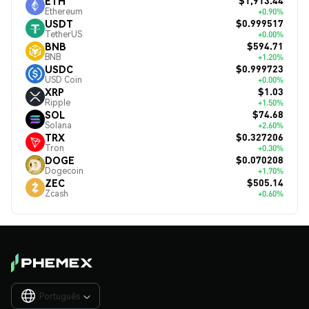
$1,913.44
ETH
Ethereum
+0.90%
$0.999517
USDT
TetherUS
+0.00%
$594.71
BNB
BNB
+1.20%
$0.999723
USDC
USD Coin
+0.00%
$1.03
XRP
Ripple
+1.50%
$74.68
SOL
Solana
+2.60%
$0.327206
TRX
Tron
+0.30%
$0.070208
DOGE
Dogecoin
+1.70%
$505.14
ZEC
Zcash
+0.60%
Português
