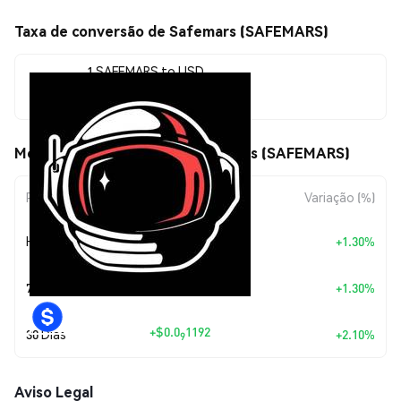
Taxa de conversão de Safemars (SAFEMARS)
1 SAFEMARS to USD
$0.0<sub>8</sub>5796
Movimentos de preço de Safemars (SAFEMARS)
Período
Variação do Valor
Variação (%)
+
$0.0
7438
Hoje
+1.30%
10
+
$0.0
7438
7 Dias
+1.30%
10
+
$0.0
1192
30 Dias
+2.10%
9
Aviso Legal