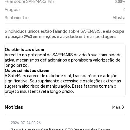
Falar sobre SAFEMARS(%) :
0.00%
Artigos :
0
Sentimento :
Altista
5 indivíduos únicos estão falando sobre SAFEMARS, e ela ocupa
a posição 2963 em menções e atividade entre as postagens
coletadas. Nas últimas 24 horas, o sentimento em relação a
SAFEMARS em todas as redes sociais foi Altista. Por fim, foram
Os otimistas dizem
publicados 0 artigos de notícias sobre SAFEMARS. No Twitter,
Acredito no potencial da SAFEMARS devido à sua comunidade
37.50% dos tweets apresentaram um sentimento otimista em
ativa, mecanismos deflacionários e promissora valorização de
comparação com 0.00% dos tweets com sentimento pessimista
longo prazo.
sobre SAFEMARS. 62.50% dos tweets foram neutros em relação
Os pessimistas dizem
a SAFEMARS. Esses sentimentos são baseados em 8 tweets.
A SafeMars carece de utilidade real, transparência e adoção
significativa. Seu suprimento excessivo e oscilações extremas
sugerem alto risco de manipulação. Esses fatores tornam o
projeto insustentável a longo prazo.
​​Notícias​​
Mais
2026-07-24 00:26