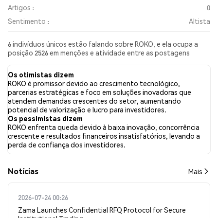
Artigos :
0
Sentimento :
Altista
6 indivíduos únicos estão falando sobre ROKO, e ela ocupa a
posição 2526 em menções e atividade entre as postagens
coletadas. Nas últimas 24 horas, o sentimento em relação a
ROKO em todas as redes sociais foi Altista. Por fim, foram
Os otimistas dizem
publicados 0 artigos de notícias sobre ROKO. No Twitter,
ROKO é promissor devido ao crescimento tecnológico,
17.65% dos tweets apresentaram um sentimento otimista em
parcerias estratégicas e foco em soluções inovadoras que
comparação com 0.00% dos tweets com sentimento pessimista
atendem demandas crescentes do setor, aumentando
sobre ROKO. 82.35% dos tweets foram neutros em relação a
potencial de valorização e lucro para investidores.
ROKO. Esses sentimentos são baseados em 17 tweets.
Os pessimistas dizem
ROKO enfrenta queda devido à baixa inovação, concorrência
crescente e resultados financeiros insatisfatórios, levando a
perda de confiança dos investidores.
​​Notícias​​
Mais
2026-07-24 00:26
Zama Launches Confidential RFQ Protocol for Secure