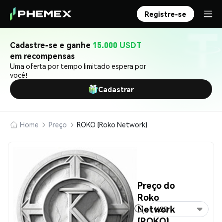
Registre-se
Cadastre-se e ganhe
15.000 USDT
em recompensas
Uma oferta por tempo limitado espera por
você!
Cadastrar
Home
Preço
ROKO (Roko Network)
Preço do
Roko
Network
USD
(ROKO)