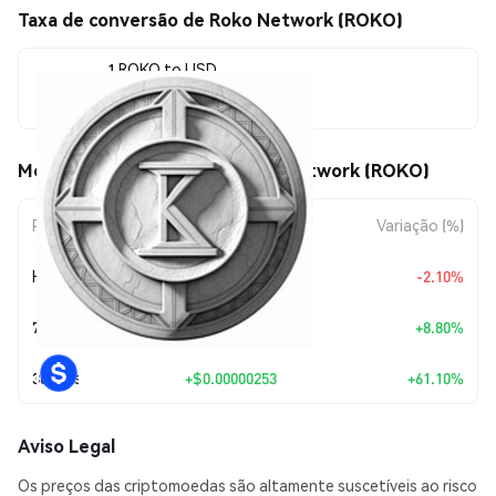
Taxa de conversão de Roko Network (ROKO)
1 ROKO to USD
$0.00000666
Movimentos de preço de Roko Network (ROKO)
Período
Variação do Valor
Variação (%)
Hoje
$-0.00000014
-2.10%
7 Dias
+
$0.00000054
+8.80%
30 Dias
+
$0.00000253
+61.10%
Aviso Legal
Os preços das criptomoedas são altamente suscetíveis ao risco