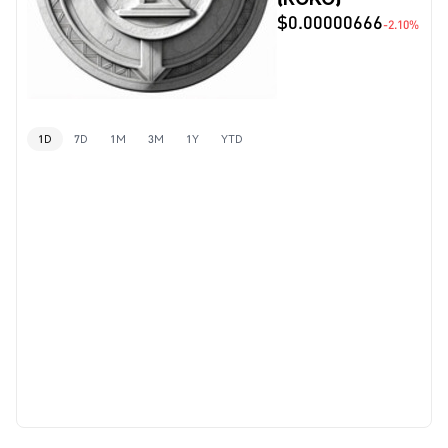
$0.00000666
-2.10%
1D
7D
1M
3M
1Y
YTD