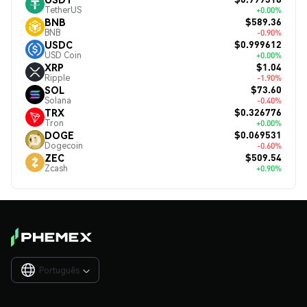
TetherUS
+0.00%
$589.36
BNB
BNB
-0.90%
$0.999612
USDC
USD Coin
+0.00%
$1.04
XRP
Ripple
-1.90%
$73.60
SOL
Solana
-0.40%
$0.326776
TRX
Tron
+0.00%
$0.069531
DOGE
Dogecoin
-0.60%
$509.54
ZEC
Zcash
+0.90%
Português
