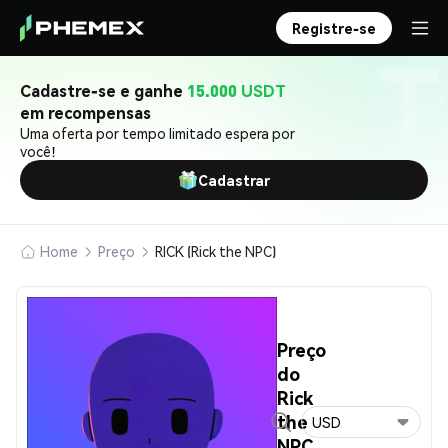
Registre-se
Cadastre-se e ganhe
15.000 USDT
em recompensas
Uma oferta por tempo limitado espera por
você!
Cadastrar
Home
Preço
RICK (Rick the NPC)
Preço
do
Rick
the
USD
NPC