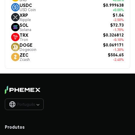
$0.999638
USDC
USD Coin
+0.00%
$1.04
XRP
Ripple
-2.50%
$72.73
SOL
Solana
-1.70%
$0.326812
TRX
Tron
-0.10%
$0.069171
DOGE
Dogecoin
-1.30%
$504.65
ZEC
Zcash
-2.40%
Português

Produtos