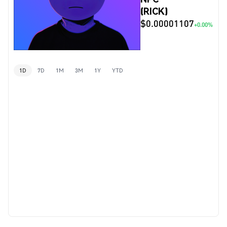
(RICK)
$0.00001107
+0.00%
1D
7D
1M
3M
1Y
YTD