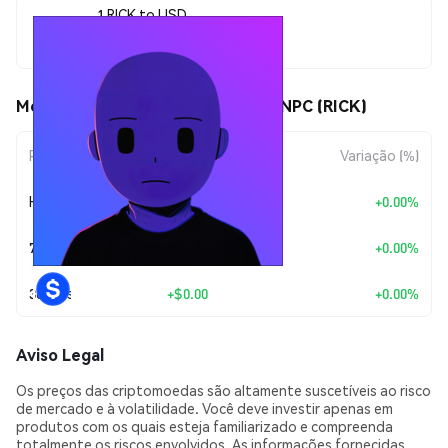
1 RICK to USD
$0.00001107
Movimentos de preço de Rick the NPC (RICK)
Período
Variação do Valor
Variação (%)
Hoje
+
$0.00
+0.00%
7 Dias
+
$0.00
+0.00%
30 Dias
+
$0.00
+0.00%
Aviso Legal
Os preços das criptomoedas são altamente suscetíveis ao risco
de mercado e à volatilidade. Você deve investir apenas em
produtos com os quais esteja familiarizado e compreenda
totalmente os riscos envolvidos. As informações fornecidas