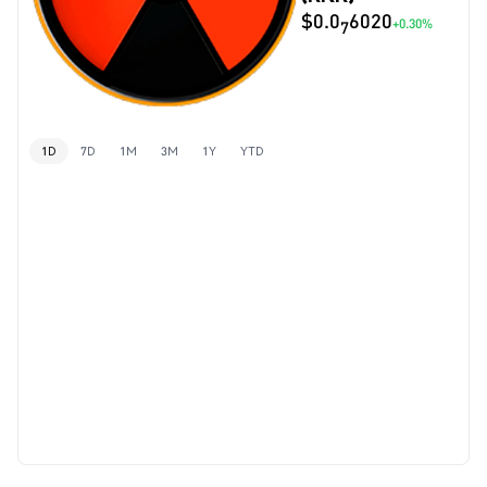
$0.0
6020
+0.30%
7
1D
7D
1M
3M
1Y
YTD