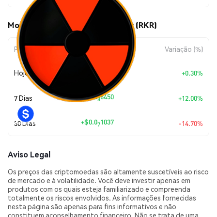
Movimentos de preço de Reaktor (RKR)
Período
Variação do Valor
Variação (%)
+
$0.0
1800
Hoje
+0.30%
9
+
$0.0
6450
7 Dias
+12.00%
8
+
$0.0
1037
30 Dias
-14.70%
7
Aviso Legal
Os preços das criptomoedas são altamente suscetíveis ao risco
de mercado e à volatilidade. Você deve investir apenas em
produtos com os quais esteja familiarizado e compreenda
totalmente os riscos envolvidos. As informações fornecidas
nesta página são apenas para fins informativos e não
constituem aconselhamento financeiro. Não se trata de uma