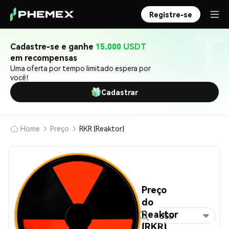
Registre-se
Cadastre-se e ganhe
15.000 USDT
em recompensas
Uma oferta por tempo limitado espera por
você!
Cadastrar
Home
Preço
RKR (Reaktor)
Preço
do
Reaktor
USD
(RKR)