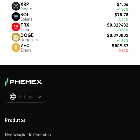
$1.04
XRP
Ripple
+1.80%
$75.78
SOL
Solana
+3.20%
$0.329482
TRX
Tron
+0.50%
$0.070002
DOGE
Dogecoin
+1.10%
$509.87
ZEC
Zcash
-0.60%
Português

Produtos
Negociação de Contratos