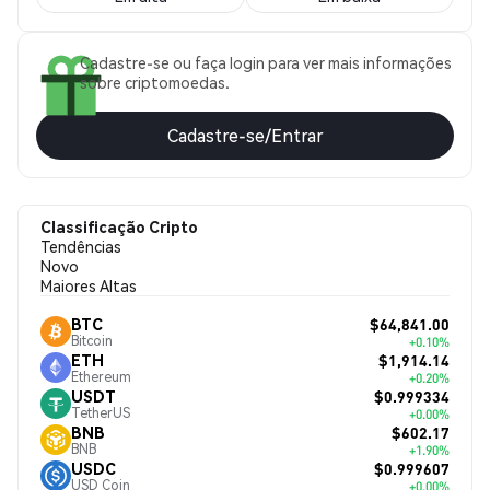
Cadastre-se ou faça login para ver mais informações
sobre criptomoedas.
Cadastre-se/Entrar
Classificação Cripto
Tendências
Novo
Maiores Altas
$64,841.00
BTC
Bitcoin
+0.10%
$1,914.14
ETH
Ethereum
+0.20%
$0.999334
USDT
TetherUS
+0.00%
$602.17
BNB
BNB
+1.90%
$0.999607
USDC
USD Coin
+0.00%