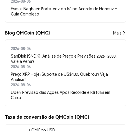
2026-08-06
Esmail Baghaei: Porta-voz do Irã no Acordo de Hormuz –
Guia Completo
Blog QMCoin (QMC)
Mais
2026-08-06
SanDisk (SNDK): Análise de Preço e Previsões 2026–2030,
Vale a Pena?
2026-08-06
Preço XRP Hoje: Suporte de US$1,05 Quebrou? Veja
Análise!
2026-08-06
Uber: Previsão das Ações Após Recorde e R$10 Bi em
Caixa
Taxa de conversão de QMCoin (QMC)
1 QMC to USD