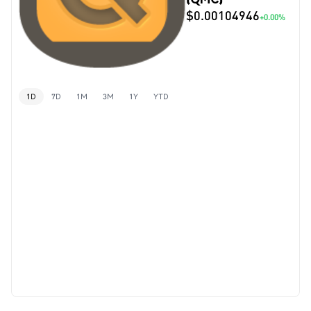
$0.00104946
+0.00%
1D
7D
1M
3M
1Y
YTD