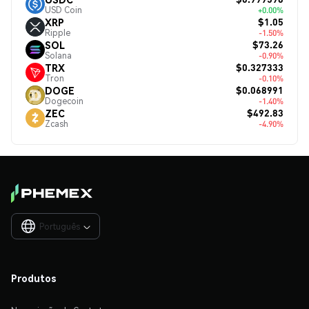
USD Coin
+0.00%
$1.05
XRP
Ripple
-1.50%
$73.26
SOL
Solana
-0.90%
$0.327333
TRX
Tron
-0.10%
$0.068991
DOGE
Dogecoin
-1.40%
$492.83
ZEC
Zcash
-4.90%
Português

Produtos