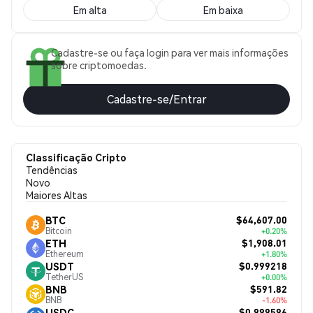
Em alta
Em baixa
Cadastre-se ou faça login para ver mais informações
sobre criptomoedas.
Cadastre-se/Entrar
Classificação Cripto
Tendências
Novo
Maiores Altas
$64,607.00
BTC
Bitcoin
+0.20%
$1,908.01
ETH
Ethereum
+1.80%
$0.999218
USDT
TetherUS
+0.00%
$591.82
BNB
BNB
-1.60%
$0.999596
USDC