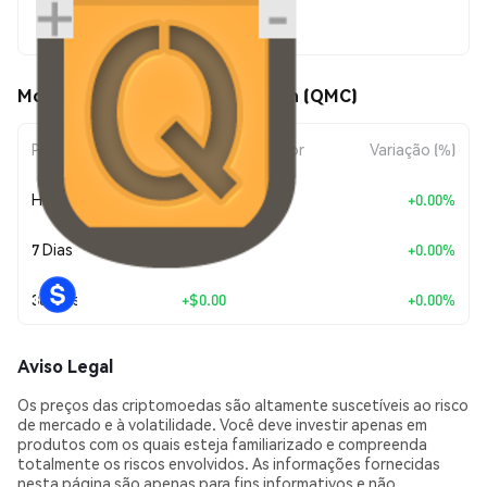
$0.00104946
Movimentos de preço de QMCoin (QMC)
Período
Variação do Valor
Variação (%)
Hoje
+
$0.00
+0.00%
7 Dias
+
$0.00
+0.00%
30 Dias
+
$0.00
+0.00%
Aviso Legal
Os preços das criptomoedas são altamente suscetíveis ao risco
de mercado e à volatilidade. Você deve investir apenas em
produtos com os quais esteja familiarizado e compreenda
totalmente os riscos envolvidos. As informações fornecidas
nesta página são apenas para fins informativos e não