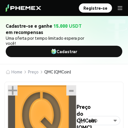
Registre-se
Cadastre-se e ganhe
15.000 USDT
em recompensas
Uma oferta por tempo limitado espera por
você!
Cadastrar
Home
Preço
QMC (QMCoin)
Preço
do
QMCoin
USD
(QMC)