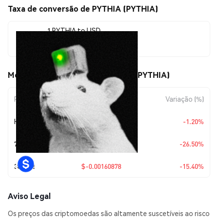
Taxa de conversão de PYTHIA (PYTHIA)
1 PYTHIA to USD
$0.00883784
Movimentos de preço de PYTHIA (PYTHIA)
Período
Variação do Valor
Variação (%)
Hoje
$-0.00010734
-1.20%
7 Dias
$-0.00318643
-26.50%
30 Dias
$-0.00160878
-15.40%
Aviso Legal
Os preços das criptomoedas são altamente suscetíveis ao risco