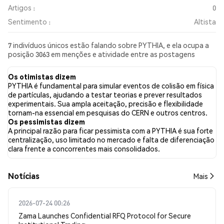
Artigos :
0
Sentimento :
Altista
7 indivíduos únicos estão falando sobre PYTHIA, e ela ocupa a
posição 3063 em menções e atividade entre as postagens
coletadas. Nas últimas 24 horas, o sentimento em relação a
PYTHIA em todas as redes sociais foi Altista. Por fim, foram
Os otimistas dizem
publicados 0 artigos de notícias sobre PYTHIA. No Twitter,
PYTHIA é fundamental para simular eventos de colisão em física
50.00% dos tweets apresentaram um sentimento otimista em
de partículas, ajudando a testar teorias e prever resultados
comparação com 10.00% dos tweets com sentimento
experimentais. Sua ampla aceitação, precisão e flexibilidade
pessimista sobre PYTHIA. 40.00% dos tweets foram neutros em
tornam-na essencial em pesquisas do CERN e outros centros.
relação a PYTHIA. Esses sentimentos são baseados em 10
Os pessimistas dizem
tweets.
A principal razão para ficar pessimista com a PYTHIA é sua forte
centralização, uso limitado no mercado e falta de diferenciação
clara frente a concorrentes mais consolidados.
​​Notícias​​
Mais
2026-07-24 00:26
Zama Launches Confidential RFQ Protocol for Secure