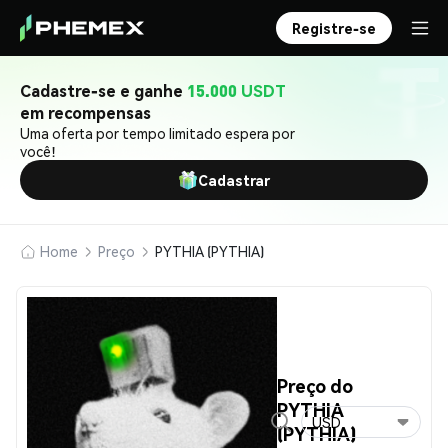
Registre-se
Cadastre-se e ganhe
15.000 USDT
em recompensas
Uma oferta por tempo limitado espera por
você!
Cadastrar
Home
Preço
PYTHIA (PYTHIA)
Preço do
PYTHIA
USD
(PYTHIA)