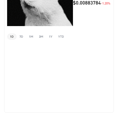
$0.00883784
-1.20%
1D
7D
1M
3M
1Y
YTD