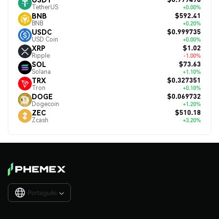
TetherUS
+0.00%
$592.41
BNB
BNB
+0.20%
$0.999735
USDC
USD Coin
+0.00%
$1.02
XRP
Ripple
-1.00%
$73.63
SOL
Solana
+1.10%
$0.327351
TRX
Tron
+0.10%
$0.069732
DOGE
Dogecoin
+1.20%
$510.18
ZEC
Zcash
+3.20%
Português
