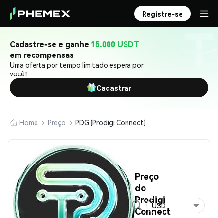
Registre-se
Cadastre-se e ganhe
15.000 USDT
em recompensas
Uma oferta por tempo limitado espera por
você!
Cadastrar
Home
Preço
PDG (Prodigi Connect)
Preço
do
Prodigi
USD
Connect