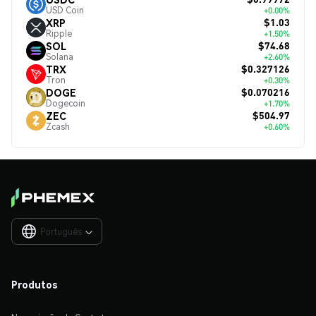
USD Coin
+0.00%
$1.03
XRP
Ripple
+1.50%
$74.68
SOL
Solana
+2.60%
$0.327126
TRX
Tron
+0.30%
$0.070216
DOGE
Dogecoin
+1.70%
$504.97
ZEC
Zcash
+0.60%
Português

Produtos