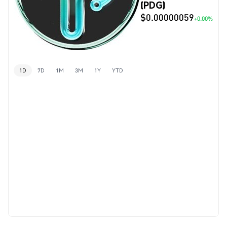
(PDG)
$0.00000059
+0.00%
1D
7D
1M
3M
1Y
YTD