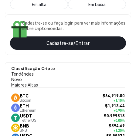
Em alta
Em baixa
Cadastre-se ou faça login para ver mais informações
sobre criptomoedas.
Cadastre-se/Entrar
Classificação Cripto
Tendências
Novo
Maiores Altas
$64,919.00
BTC
Bitcoin
+1.10%
$1,913.44
ETH
Ethereum
+0.90%
$0.999518
USDT
TetherUS
+0.00%
$594.69
BNB
BNB
+1.20%
$0.99972
USDC