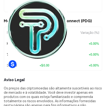
$0.00000059
Movimentos de preço de Prodigi Connect (PDG)
Período
Variação do Valor
Variação (%)
Hoje
+
$0.00
+0.00%
7 Dias
+
$0.00
+0.00%
30 Dias
+
$0.00
+0.00%
Aviso Legal
Os preços das criptomoedas são altamente suscetíveis ao risco
de mercado e à volatilidade. Você deve investir apenas em
produtos com os quais esteja familiarizado e compreenda
totalmente os riscos envolvidos. As informações fornecidas
nesta página são apenas para fins informativos e não