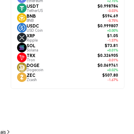
Ethereum
+2.15%
$0.998784
USDT
TetherUS
-0.03%
$594.69
BNB
BNB
-0.75%
$0.999807
USDC
USD Coin
+0.00%
$1.05
XRP
Ripple
-1.57%
$73.81
SOL
Solana
+0.01%
$0.326905
TRX
Tron
-0.01%
$0.069741
DOGE
Dogecoin
+0.02%
$507.80
ZEC
Zcash
-1.67%
ais