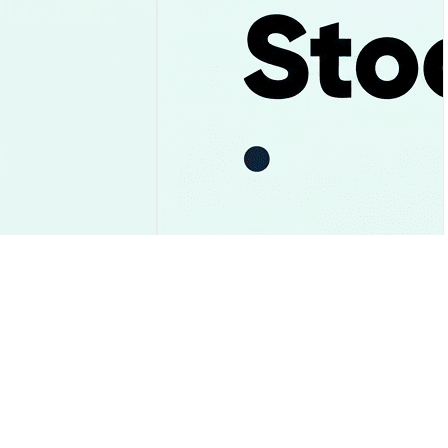
e: Suporte de
Uber: Previsão das Ações Após
ou? Veja Análise!
Recorde e R$10 Bi em Caixa
Insights de Mercado
2026-08-06
|
10-15m
2026-08-06
|
10-15m
POSW)