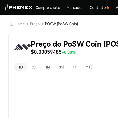
Compre cripto
Mercados
Contrato
À
Home
Preço
POSW (PoSW Coin)
Preço do PoSW Coin (P
$0.00059485
+0.00%
1D
7D
1M
3M
1Y
YTD