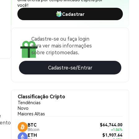
você!
Cadastrar
Cadastre-se ou faça login
para ver mais informações
sobre criptomoedas.
Cadastre-se/Entrar
Classificação Cripto
Tendências
Novo
Maiores Altas
e
mento
$64,744.00
BTC
Bitcoin
+1.04%
$1,907.64
ETH