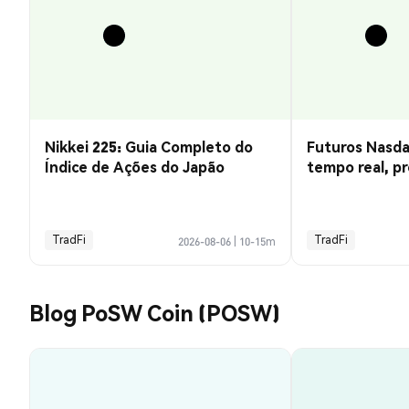
Nikkei 225: Guia Completo do
Futuros Nasda
Índice de Ações do Japão
tempo real, pr
negociação
TradFi
TradFi
2026-08-06
|
10-15m
Blog PoSW Coin (POSW)