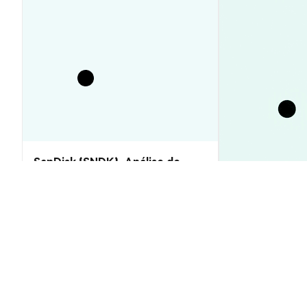
SanDisk (SNDK): Análise de
Preço e Previsões 2026–2030,
Vale a Pena?
Preço XRP Hoj
US$1,05 Quebr
Insights de Mercado
Insights de Mercado
2026-08-06
|
10-15m
Taxa de conversão de PoSW Coin (