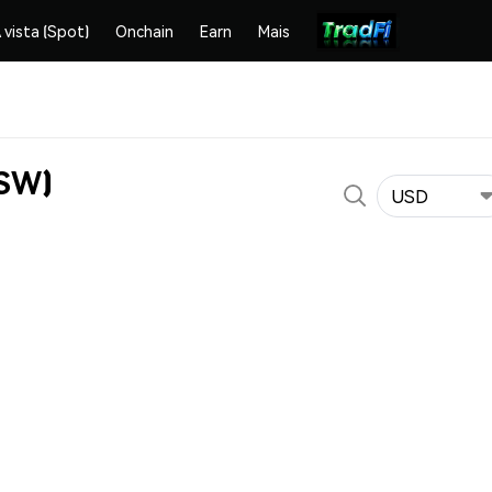
 vista (Spot)
Onchain
Earn
Mais
OSW)
USD