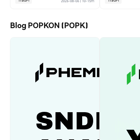
TradFi
TradFi
2026-08-06
|
10-15m
Blog POPKON (POPK)