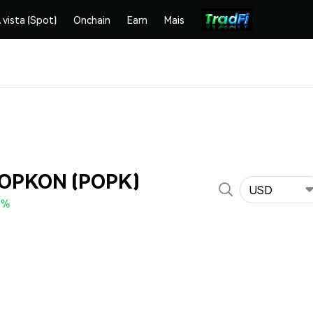
 vista (Spot)
Onchain
Earn
Mais
POPKON (POPK)
USD
0%