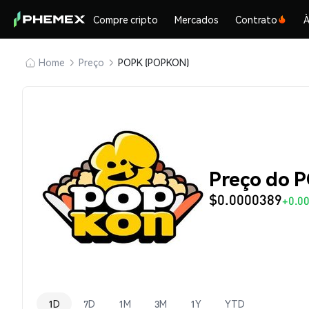
Compre cripto
Mercados
Contrato
À
Home
Preço
POPK (POPKON)
Preço do 
$0.0000389
+0.0
1D
7D
1M
3M
1Y
YTD