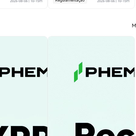
Regulamentação
2026-08-06
|
10-15m
2026-08-06
|
10-15m
M