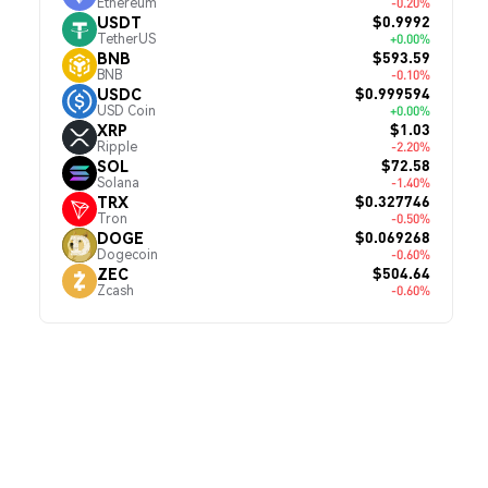
Ethereum
-0.20%
$0.9992
USDT
TetherUS
+0.00%
$593.59
BNB
BNB
-0.10%
$0.999594
USDC
USD Coin
+0.00%
$1.03
XRP
Ripple
-2.20%
$72.58
SOL
Solana
-1.40%
$0.327746
TRX
Tron
-0.50%
$0.069268
DOGE
Dogecoin
-0.60%
$504.64
ZEC
Zcash
-0.60%