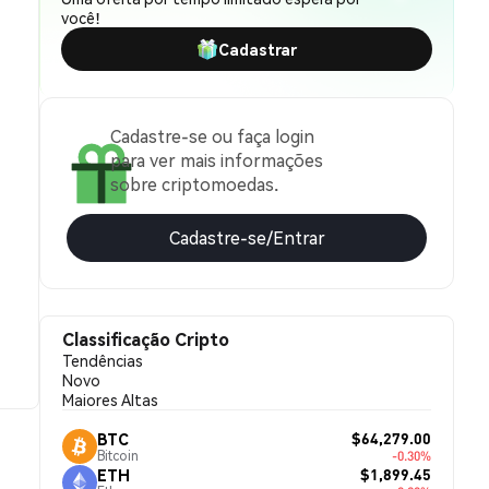
você!
Cadastrar
Cadastre-se ou faça login
para ver mais informações
sobre criptomoedas.
Cadastre-se/Entrar
Classificação Cripto
Tendências
Novo
Maiores Altas
$64,279.00
BTC
Bitcoin
-0.30%
$1,899.45
ETH