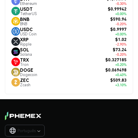
Ethereum
-0.30%
$0.99942
USDT
TetherUS
+0.00%
$590.94
BNB
BNB
-0.20%
$0.9997
USDC
USD Coin
+0.00%
$1.02
XRP
Ripple
-2.90%
$73.24
SOL
Solana
-0.20%
$0.327185
TRX
Tron
+0.20%
$0.069498
DOGE
Dogecoin
+0.40%
$509.83
ZEC
Zcash
+3.10%
Português
