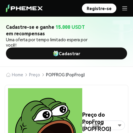
Registre-se
Cadastre-se e ganhe
15.000 USDT
em recompensas
Uma oferta por tempo limitado espera por
você!
Cadastrar
Home
Preço
POPFROG (PopFrog)
Preço do
PopFrog
USD
(POPFROG)