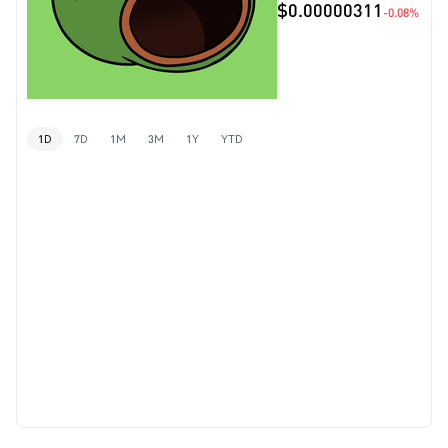
$0.00000311
-0.08%
1D
7D
1M
3M
1Y
YTD