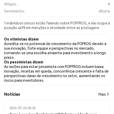
Artigos :
0
Sentimento :
Altista
1 indivíduos únicos estão falando sobre POPFROG, e ela ocupa a
posição 4479 em menções e atividade entre as postagens
coletadas. Nas últimas 24 horas, o sentimento em relação a
POPFROG em todas as redes sociais foi Altista. Por fim, foram
Os otimistas dizem
publicados 0 artigos de notícias sobre POPFROG. No Twitter,
Acredita-se no potencial de crescimento da POFROG devido à
66.67% dos tweets apresentaram um sentimento otimista em
sua inovação, forte equipe e perspectivas no mercado,
comparação com 0.00% dos tweets com sentimento pessimista
tornando-se uma escolha atraente para investimento a longo
sobre POPFROG. 33.33% dos tweets foram neutros em relação a
prazo.
POPFROG. Esses sentimentos são baseados em 3 tweets.
Os pessimistas dizem
As razões para estar pessimista com POPFROG incluem baixa
inovação, receitas em queda, concorrência crescente e falta de
perspectivas claras de crescimento no setor, aumentando os
riscos para investidores.
​​Notícias​​
Mais
2026-07-24 00:26