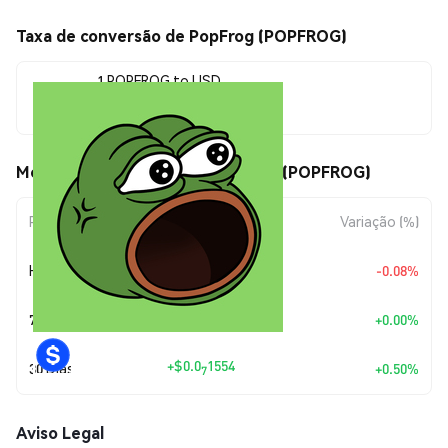
Taxa de conversão de PopFrog (POPFROG)
1 POPFROG to USD
$0.00000311
Movimentos de preço de PopFrog (POPFROG)
Período
Variação do Valor
Variação (%)
+
$0.0
2418
Hoje
-0.08%
8
7 Dias
+
$0.00
+0.00%
+
$0.0
1554
30 Dias
+0.50%
7
Aviso Legal