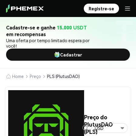
Registre-se
Cadastre-se e ganhe
15.000 USDT
em recompensas
Uma oferta por tempo limitado espera por
você!
Cadastrar
Home
Preço
PLS (PlutusDAO)
Preço do
PlutusDAO
USD
(PLS)