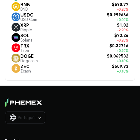
$590.77
BNB
BNB
-0.20%
$0.999666
USDC
USD Coin
+0.00%
$1.02
XRP
Ripple
-2.90%
$73.26
SOL
Solana
-0.20%
$0.32716
TRX
Tron
+0.20%
$0.069532
DOGE
Dogecoin
+0.40%
$509.93
ZEC
Zcash
+3.10%
Português
