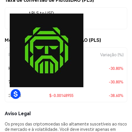
1 PLS to USD
$0.00236938
Movimentos de preço de PlutusDAO (PLS)
Período
Variação do Valor
Variação (%)
Hoje
$-0.00105458
-30.80%
7 Dias
$-0.00105458
-30.80%
30 Dias
$-0.00148955
-38.60%
Aviso Legal
Os preços das criptomoedas são altamente suscetíveis ao risco
de mercado e à volatilidade. Você deve investir apenas em