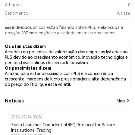
Artigos :
0
Sentimento :
Altista
664 indivíduos únicos estão falando sobre PLS, e ela ocupa a
posição 207 em menções e atividade entre as postagens
coletadas. Nas últimas 24 horas, o sentimento em relação a PLS
em todas as redes sociais foi Altista. Por fim, foram publicados
Os otimistas dizem
0 artigos de notícias sobre PLS. No Twitter, 38.43% dos tweets
Acredito no potencial de valorização das empresas listadas no
apresentaram um sentimento otimista em comparação com
PLS devido ao crescimento econômico, inovação tecnológica e
10.18% dos tweets com sentimento pessimista sobre PLS.
perspectivas sólidas do mercado brasileiro.
51.39% dos tweets foram neutros em relação a PLS. Esses
Os pessimistas dizem
sentimentos são baseados em 1760 tweets.
A razão para estar pessimista com PLS é a concorrência
crescente, margens de lucro pressionadas e alta dependência
do preço do lítio, que está volátil.
​​Notícias​​
Mais
2026-07-24 00:26
Zama Launches Confidential RFQ Protocol for Secure
Institutional Trading