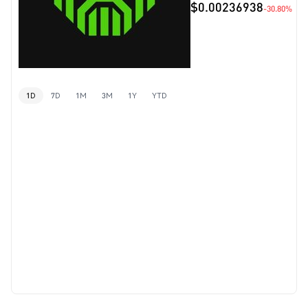
$0.00236938
-30.80%
1D
7D
1M
3M
1Y
YTD