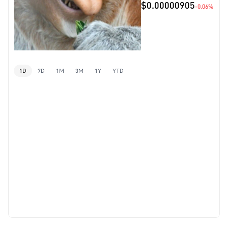
$0.00000905
-0.06%
1D
7D
1M
3M
1Y
YTD