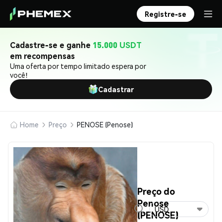
Registre-se
Cadastre-se e ganhe
15.000 USDT
em recompensas
Uma oferta por tempo limitado espera por
você!
Cadastrar
Home
Preço
PENOSE (Penose)
Preço do
Penose
USD
(PENOSE)