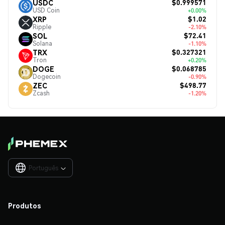
$0.999571
USDC
USD Coin
+0.00%
$1.02
XRP
Ripple
-2.10%
$72.41
SOL
Solana
-1.10%
$0.327321
TRX
Tron
+0.20%
$0.068785
DOGE
Dogecoin
-0.90%
$498.77
ZEC
Zcash
-1.20%
Português

Produtos