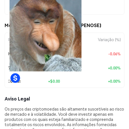
$0.00000905
Movimentos de preço de Penose (PENOSE)
Período
Variação do Valor
Variação (%)
+
$0.0
4984
Hoje
-0.06%
8
7 Dias
+
$0.00
+0.00%
30 Dias
+
$0.00
+0.00%
Aviso Legal
Os preços das criptomoedas são altamente suscetíveis ao risco
de mercado e à volatilidade. Você deve investir apenas em
produtos com os quais esteja familiarizado e compreenda
totalmente os riscos envolvidos. As informações fornecidas