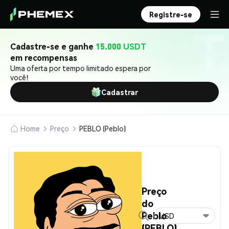
Registre-se
Cadastre-se e ganhe
15.000 USDT
em recompensas
Uma oferta por tempo limitado espera por
você!
Cadastrar
Home
Preço
PEBLO (Peblo)
Preço
do
Peblo
USD
(PEBLO)