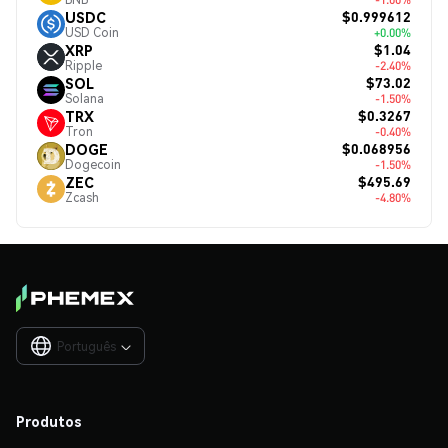
$0.999612
USDC
USD Coin
+0.00%
$1.04
XRP
Ripple
-2.40%
$73.02
SOL
Solana
-1.50%
$0.3267
TRX
Tron
-0.40%
$0.068956
DOGE
Dogecoin
-1.50%
$495.69
ZEC
Zcash
-4.80%
Português

Produtos