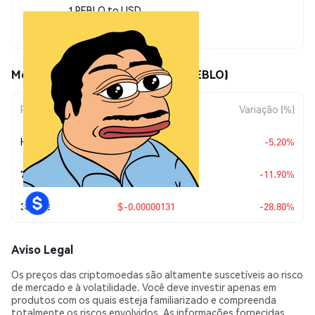
1 PEBLO to USD
$0.00000323
Movimentos de preço de Peblo (PEBLO)
Período
Variação do Valor
Variação (%)
Hoje
$-0.00000018
-5.20%
7 Dias
$-0.00000044
-11.90%
30 Dias
$-0.00000131
-28.80%
Aviso Legal
Os preços das criptomoedas são altamente suscetíveis ao risco
de mercado e à volatilidade. Você deve investir apenas em
produtos com os quais esteja familiarizado e compreenda
totalmente os riscos envolvidos. As informações fornecidas