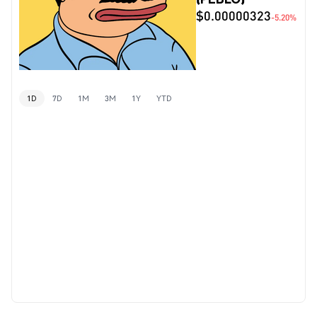
$0.00000323
-5.20%
1D
7D
1M
3M
1Y
YTD