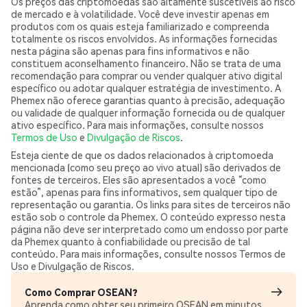
Os preços das criptomoedas são altamente suscetíveis ao risco
de mercado e à volatilidade. Você deve investir apenas em
produtos com os quais esteja familiarizado e compreenda
totalmente os riscos envolvidos. As informações fornecidas
nesta página são apenas para fins informativos e não
constituem aconselhamento financeiro. Não se trata de uma
recomendação para comprar ou vender qualquer ativo digital
específico ou adotar qualquer estratégia de investimento. A
Phemex não oferece garantias quanto à precisão, adequação
ou validade de qualquer informação fornecida ou de qualquer
ativo específico. Para mais informações, consulte nossos
Termos de Uso
e
Divulgação de Riscos
.
Esteja ciente de que os dados relacionados à criptomoeda
mencionada (como seu preço ao vivo atual) são derivados de
fontes de terceiros. Eles são apresentados a você “como
estão”, apenas para fins informativos, sem qualquer tipo de
representação ou garantia. Os links para sites de terceiros não
estão sob o controle da Phemex. O conteúdo expresso nesta
página não deve ser interpretado como um endosso por parte
da Phemex quanto à confiabilidade ou precisão de tal
conteúdo. Para mais informações, consulte nossos Termos de
Uso e Divulgação de Riscos.
Como Comprar OSEAN?
Aprenda como obter seu primeiro OSEAN em minutos.