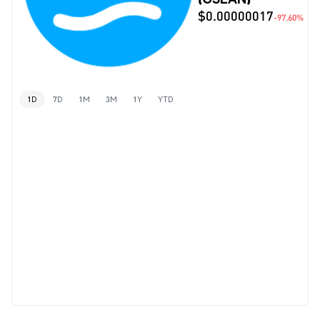
$0.00000017
-97.60%
1D
7D
1M
3M
1Y
YTD