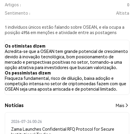
Artigos :
0
Sentimento :
Altista
1 indivíduos únicos estão falando sobre OSEAN, e ela ocupa a
posição 4956 em menções e atividade entre as postagens
coletadas. Nas últimas 24 horas, o sentimento em relação a
OSEAN em todas as redes sociais foi Altista. Por fim, foram
Os otimistas dizem
publicados 0 artigos de notícias sobre OSEAN. No Twitter,
Acredita-se que a OSEAN tem grande potencial de crescimento
50.00% dos tweets apresentaram um sentimento otimista em
devido à inovação tecnológica, bom posicionamento de
comparação com 0.00% dos tweets com sentimento pessimista
mercado e perspectivas positivas no setor, tornando-a uma
sobre OSEAN. 50.00% dos tweets foram neutros em relação a
opção atrativa para investidores que buscam valorização.
OSEAN. Esses sentimentos são baseados em 2 tweets.
Os pessimistas dizem
Fraqueza fundamental, risco de diluição, baixa adoção e
competição intensa no setor de criptomoedas fazem com que
OSEAN seja uma aposta arriscada e de potencial limitado.
​​Notícias​​
Mais
2026-07-24 00:26
Zama Launches Confidential RFQ Protocol for Secure