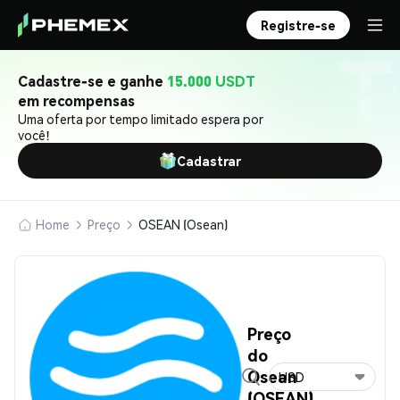
Registre-se
Cadastre-se e ganhe
15.000 USDT
em recompensas
Uma oferta por tempo limitado espera por
você!
Cadastrar
Home
Preço
OSEAN (Osean)
Preço
do
Osean
USD
(OSEAN)