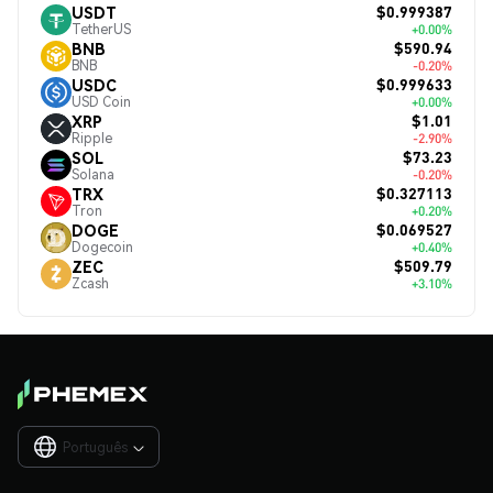
$0.999387
USDT
TetherUS
+0.00%
$590.94
BNB
BNB
-0.20%
$0.999633
USDC
USD Coin
+0.00%
$1.01
XRP
Ripple
-2.90%
$73.23
SOL
Solana
-0.20%
$0.327113
TRX
Tron
+0.20%
$0.069527
DOGE
Dogecoin
+0.40%
$509.79
ZEC
Zcash
+3.10%
Português
