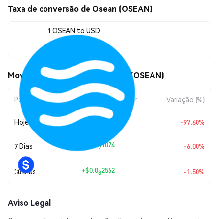
Taxa de conversão de Osean (OSEAN)
1 OSEAN to USD
$0.00000017
Movimentos de preço de Osean (OSEAN)
Período
Variação do Valor
Variação (%)
Hoje
$-0.00000684
-97.60%
+
$0.0
1074
7 Dias
-6.00%
7
+
$0.0
2562
30 Dias
-1.50%
8
Aviso Legal