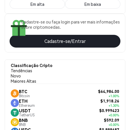
Em alta
Em baixa
Cadastre-se ou faça login para ver mais informações
sobre criptomoedas.
Cadastre-se/Entrar
Classificação Cripto
Tendências
Novo
Maiores Altas
$64,984.00
BTC
Bitcoin
+1.00%
$1,918.26
ETH
Ethereum
+1.30%
$0.999423
USDT
TetherUS
+0.00%
$592.09
BNB
BNB
+0.00%
$0.999687
USDC