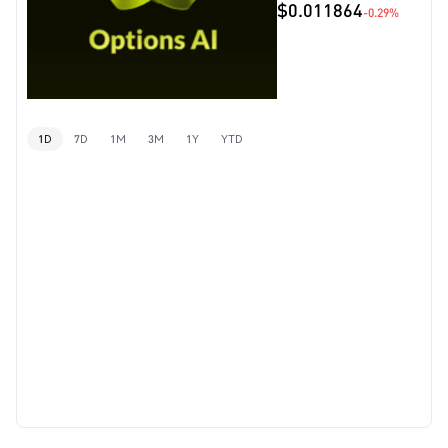
$0.011864
-0.29%
1D
7D
1M
3M
1Y
YTD