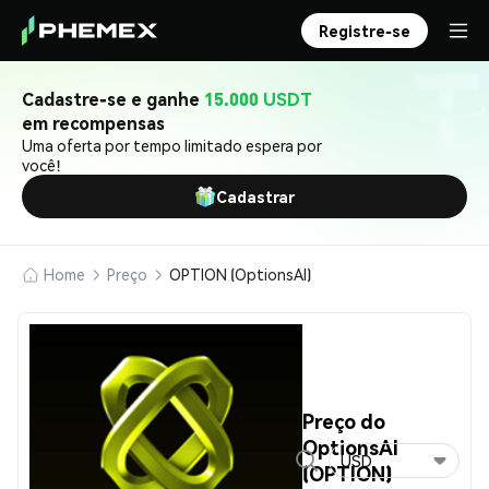
Registre-se
Cadastre-se e ganhe
15.000 USDT
em recompensas
Uma oferta por tempo limitado espera por
você!
Cadastrar
Home
Preço
OPTION (OptionsAI)
Preço do
OptionsAI
USD
(OPTION)