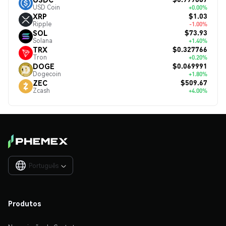
USD Coin
+0.00%
$1.03
XRP
Ripple
-1.00%
$73.93
SOL
Solana
+1.40%
$0.327766
TRX
Tron
+0.20%
$0.069991
DOGE
Dogecoin
+1.80%
$509.67
ZEC
Zcash
+4.00%
Português

Produtos