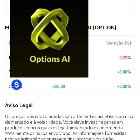
$0.011864
Movimentos de preço de OptionsAI (OPTION)
Período
Variação do Valor
Variação (%)
Hoje
$-0.00003431
-0.29%
7 Dias
+
$0.00
+0.00%
30 Dias
+
$0.00
+0.00%
Aviso Legal
Os preços das criptomoedas são altamente suscetíveis ao risco
de mercado e à volatilidade. Você deve investir apenas em
produtos com os quais esteja familiarizado e compreenda
totalmente os riscos envolvidos. As informações fornecidas
nesta página são apenas para fins informativos e não