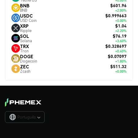
TetherUS
+0.00%
$601.96
BNB
BNB
+2.00%
$0.999663
USDC
USD Coin
+0.00%
$1.04
XRP
Ripple
+2.20%
$76.19
SOL
Solana
+3.60%
$0.328697
TRX
Tron
+0.40%
$0.07097
DOGE
Dogecoin
+1.80%
$511.32
ZEC
Zcash
+0.00%
Português
