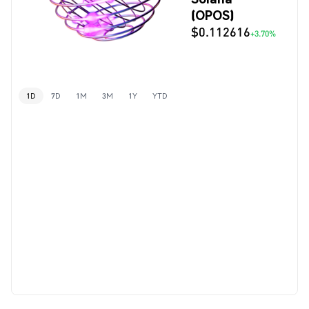
(OPOS)
$0.112616
+3.70%
1D
7D
1M
3M
1Y
YTD