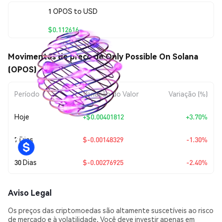
1 OPOS to USD
$0.112616
Movimentos de preço de Only Possible On Solana
(OPOS)
Período
Variação do Valor
Variação (%)
Hoje
+
$0.00401812
+3.70%
7 Dias
$-0.00148329
-1.30%
30 Dias
$-0.00276925
-2.40%
Aviso Legal
Os preços das criptomoedas são altamente suscetíveis ao risco
de mercado e à volatilidade. Você deve investir apenas em