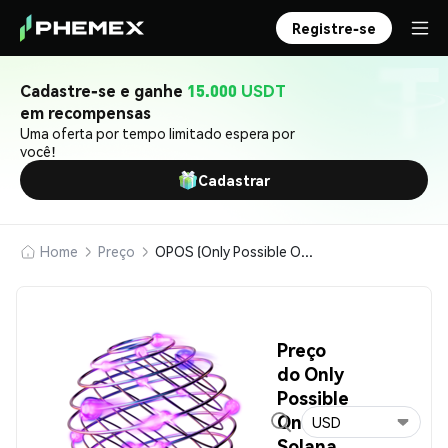
Registre-se
Cadastre-se e ganhe
15.000 USDT
em recompensas
Uma oferta por tempo limitado espera por
você!
Cadastrar
Home
Preço
OPOS (Only Possible On Solana)
Preço
do Only
Possible
On
USD
Solana