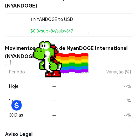
(NYANDOGE)
1 NYANDOGE to USD
$0.0<sub>8</sub>647
Movimentos de preço de NyanDOGE International
(NYANDOGE)
Período
Variação do Valor
Variação (%)
Hoje
--
--%
7 Dias
--
--%
30 Dias
--
--%
Aviso Legal