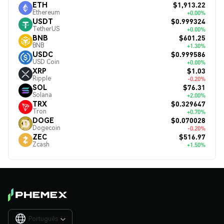
$1,913.22
ETH
Ethereum
+0.00%
$0.999324
USDT
TetherUS
+0.00%
$601.25
BNB
BNB
+1.30%
$0.999586
USDC
USD Coin
+0.00%
$1.03
XRP
Ripple
-0.20%
$76.31
SOL
Solana
+2.00%
$0.329647
TRX
Tron
+0.70%
$0.070028
DOGE
Dogecoin
-0.20%
$516.97
ZEC
Zcash
+1.50%
Português
