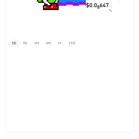
$0.0
647
--
8
%
1D
7D
1M
3M
1Y
YTD