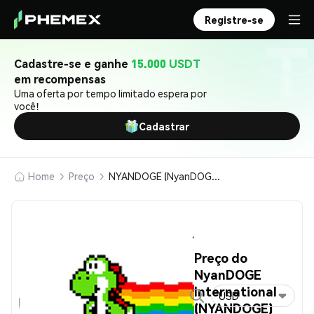
Registre-se
Cadastre-se e ganhe
15.000 USDT
em recompensas
Uma oferta por tempo limitado espera por
você!
Cadastrar
Home
Preço
NYANDOGE (NyanDOGE International)
Preço do
NyanDOGE
International
USD
(NYANDOGE)