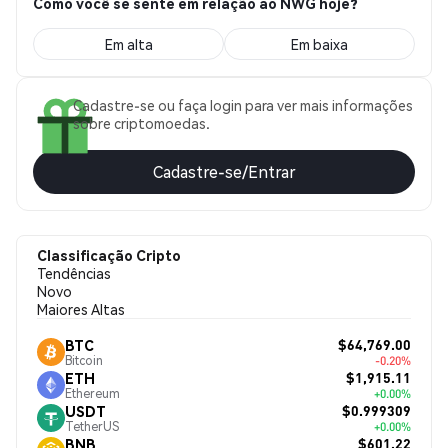
Como você se sente em relação ao NWG hoje?
Em alta
Em baixa
Cadastre-se ou faça login para ver mais informações
sobre criptomoedas.
Cadastre-se/Entrar
Classificação Cripto
Tendências
Novo
Maiores Altas
$64,769.00
BTC
Bitcoin
-0.20%
$1,915.11
ETH
Ethereum
+0.00%
$0.999309
USDT
TetherUS
+0.00%
$601.22
BNB