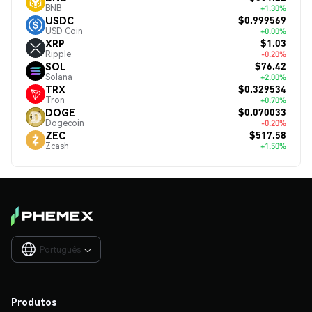
BNB
+1.30%
$0.999569
USDC
USD Coin
+0.00%
$1.03
XRP
Ripple
-0.20%
$76.42
SOL
Solana
+2.00%
$0.329534
TRX
Tron
+0.70%
$0.070033
DOGE
Dogecoin
-0.20%
$517.58
ZEC
Zcash
+1.50%
Português

Produtos