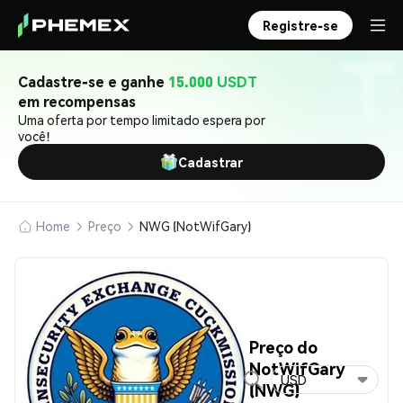
Registre-se
Cadastre-se e ganhe
15.000 USDT
em recompensas
Uma oferta por tempo limitado espera por
você!
Cadastrar
Home
Preço
NWG (NotWifGary)
Preço do
NotWifGary
USD
(NWG)