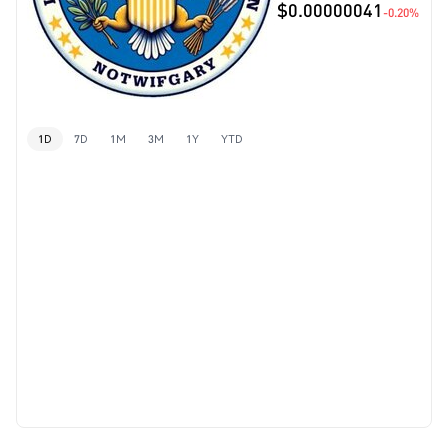
$0.00000041
-0.20%
1D
7D
1M
3M
1Y
YTD