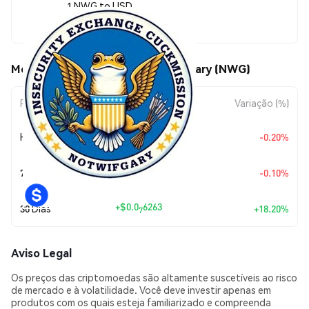
1 NWG to USD
$0.00000041
Movimentos de preço de NotWifGary (NWG)
Período
Variação do Valor
Variação (%)
+
$0.0
8151
Hoje
-0.20%
9
+
$0.0
4071
7 Dias
-0.10%
9
+
$0.0
6263
30 Dias
+18.20%
7
Aviso Legal
Os preços das criptomoedas são altamente suscetíveis ao risco
de mercado e à volatilidade. Você deve investir apenas em
produtos com os quais esteja familiarizado e compreenda