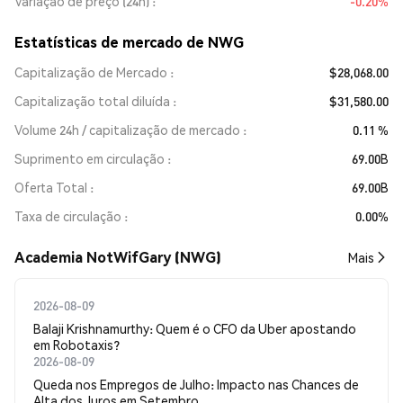
Variação de preço (24h)
-0.20%
Estatísticas de mercado de NWG
Capitalização de Mercado
$28,068.00
Capitalização total diluída
$31,580.00
Volume 24h / capitalização de mercado
0.11 %
Suprimento em circulação
69.00B
Oferta Total
69.00B
Taxa de circulação
0.00%
Academia NotWifGary (NWG)
Mais
2026-08-09
Balaji Krishnamurthy: Quem é o CFO da Uber apostando
em Robotaxis?
2026-08-09
Queda nos Empregos de Julho: Impacto nas Chances de
Alta dos Juros em Setembro