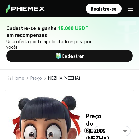
Registre-se
Cadastre-se e ganhe
15.000 USDT
em recompensas
Uma oferta por tempo limitado espera por
você!
Cadastrar
Home
Preço
NEZHA (NEZHA)
Preço
do
NEZHA
USD
(NEZHA)