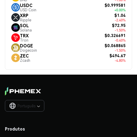
$0.999581
USDC
USD Coin
+0.00%
$1.04
XRP
Ripple
-2.40%
$72.95
SOL
Solana
-1.50%
$0.326691
TRX
Tron
-0.40%
$0.068865
DOGE
Dogecoin
-1.50%
$494.67
ZEC
Zcash
-4.80%
Português

Produtos