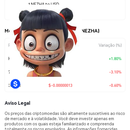
1 NEZHA to USD
$0.00002161
Movimentos de preço de NEZHA (NEZHA)
Período
Variação do Valor
Variação (%)
Hoje
+
$0.00000038
+1.80%
7 Dias
$-0.00000069
-3.10%
30 Dias
$-0.00000013
-0.60%
Aviso Legal
Os preços das criptomoedas são altamente suscetíveis ao risco
de mercado e à volatilidade. Você deve investir apenas em
produtos com os quais esteja familiarizado e compreenda
totalmente os riscos envolvidos. As informações fornecidas