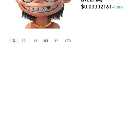
$0.00002161
+1.80%
1D
7D
1M
3M
1Y
YTD