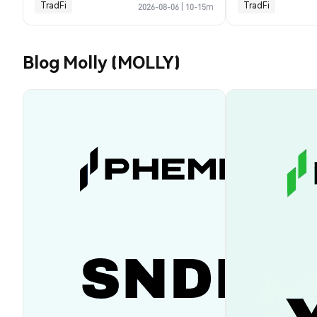
TradFi
TradFi
2026-08-06
|
10-15m
Blog Molly (MOLLY)