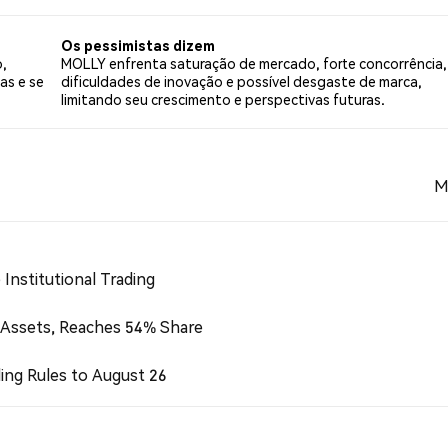
simista sobre MOLLY. 40.00% dos tweets foram neutros em
 tweets.
Os pessimistas dizem
o,
MOLLY enfrenta saturação de mercado, forte concorrência,
as e se
dificuldades de inovação e possível desgaste de marca,
limitando seu crescimento e perspectivas futuras.
M
Institutional Trading
 Assets, Reaches 54% Share
ing Rules to August 26