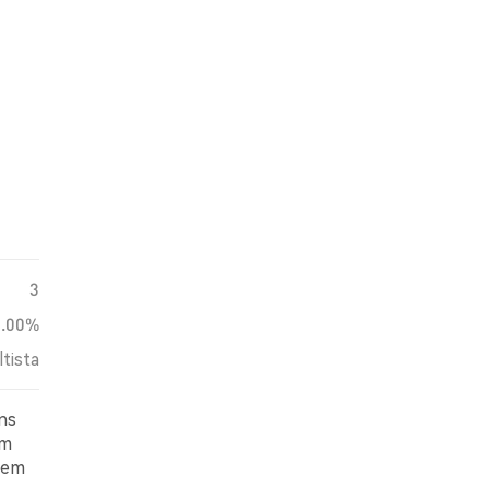
3
0.00%
ltista
ns
am
 em