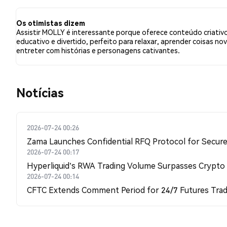
comparação com 0.00% dos tweets com sentimento pes
relação a MOLLY. Esses sentimentos são baseados em 5
Os otimistas dizem
Assistir MOLLY é interessante porque oferece conteúdo criativ
educativo e divertido, perfeito para relaxar, aprender coisas nov
entreter com histórias e personagens cativantes.
​​Notícias​​
2026-07-24 00:26
Zama Launches Confidential RFQ Protocol for Secure 
2026-07-24 00:17
Hyperliquid's RWA Trading Volume Surpasses Crypto
2026-07-24 00:14
CFTC Extends Comment Period for 24/7 Futures Trad