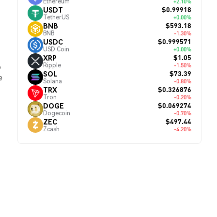
Ethereum
+2.10%
$0.99918
USDT
TetherUS
+0.00%
$593.18
BNB
BNB
-1.30%
$0.999571
USDC
USD Coin
+0.00%
$1.05
XRP
Ripple
-1.50%
o
$73.39
SOL
e
Solana
-0.80%
$0.326876
TRX
Tron
-0.20%
$0.069274
DOGE
Dogecoin
-0.70%
$497.44
ZEC
Zcash
-4.20%