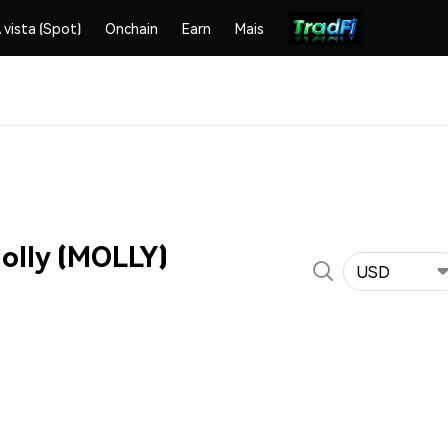
 vista (Spot)
Onchain
Earn
Mais
olly (MOLLY)
USD