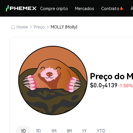
Compre cripto
Mercados
Contrato
À
Home
Preço
MOLLY (Molly)
Preço do M
$0.0
4139
-1.50%
7
1D
7D
1M
3M
1Y
YTD