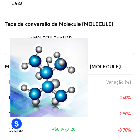
Caixa
Taxa de conversão de Molecule (MOLECULE)
1 MOLECULE to USD
$0.0<sub>12</sub>3282
Movimentos de preço de Molecule (MOLECULE)
Período
Variação do Valor
Variação (%)
+
$0.0
8763
Hoje
-2.60%
14
+
$0.0
9804
7 Dias
-2.90%
14
+
$0.0
3128
30 Dias
-8.70%
13