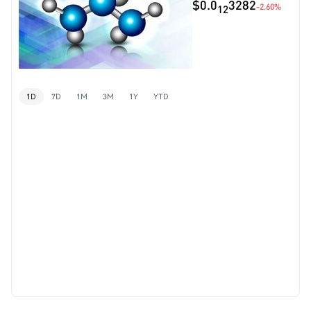
$0.0
3282
-2.60%
12
1D
7D
1M
3M
1Y
YTD