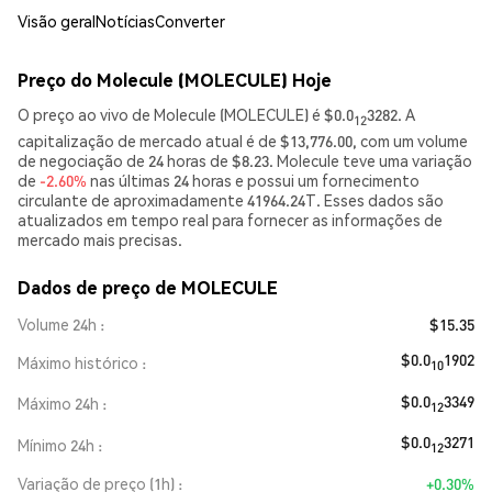
Visão geral
Notícias
Converter
Preço do Molecule (MOLECULE) Hoje
O preço ao vivo de Molecule (MOLECULE) é $0.0
3282. A
12
capitalização de mercado atual é de $13,776.00, com um volume
de negociação de 24 horas de $8.23. Molecule teve uma variação
de
-2.60%
nas últimas 24 horas e possui um fornecimento
circulante de aproximadamente 41964.24T. Esses dados são
atualizados em tempo real para fornecer as informações de
mercado mais precisas.
Dados de preço de MOLECULE
Volume 24h
$15.35
$0.0
1902
Máximo histórico
10
$0.0
3349
Máximo 24h
12
$0.0
3271
Mínimo 24h
12
Variação de preço (1h)
+0.30%