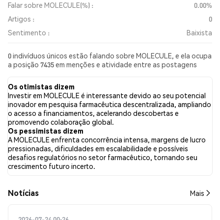
Falar sobre MOLECULE(%) :
0.00%
Artigos :
0
Sentimento :
Baixista
0 indivíduos únicos estão falando sobre MOLECULE, e ela ocupa
a posição 7435 em menções e atividade entre as postagens
coletadas. Nas últimas 24 horas, o sentimento em relação a
MOLECULE em todas as redes sociais foi Baixista. Por fim, foram
Os otimistas dizem
publicados 0 artigos de notícias sobre MOLECULE. No Twitter,
Investir em MOLECULE é interessante devido ao seu potencial
NaN% dos tweets apresentaram um sentimento otimista em
inovador em pesquisa farmacêutica descentralizada, ampliando
comparação com NaN% dos tweets com sentimento pessimista
o acesso a financiamentos, acelerando descobertas e
sobre MOLECULE. NaN% dos tweets foram neutros em relação
promovendo colaboração global.
a MOLECULE. Esses sentimentos são baseados em 0 tweets.
Os pessimistas dizem
A MOLECULE enfrenta concorrência intensa, margens de lucro
pressionadas, dificuldades em escalabilidade e possíveis
desafios regulatórios no setor farmacêutico, tornando seu
crescimento futuro incerto.
​​Notícias​​
Mais
2026-07-24 00:26