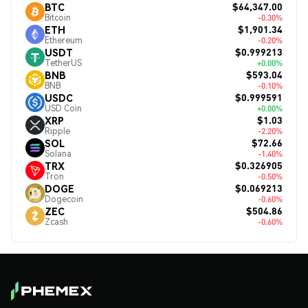
$64,347.00
BTC
Bitcoin
-0.30%
$1,901.34
ETH
Ethereum
-0.20%
$0.999213
USDT
TetherUS
+0.00%
$593.04
BNB
BNB
-0.10%
$0.999591
USDC
USD Coin
+0.00%
$1.03
XRP
Ripple
-2.20%
$72.66
SOL
Solana
-1.40%
$0.326905
TRX
Tron
-0.50%
$0.069213
DOGE
Dogecoin
-0.60%
$504.86
ZEC
Zcash
-0.60%