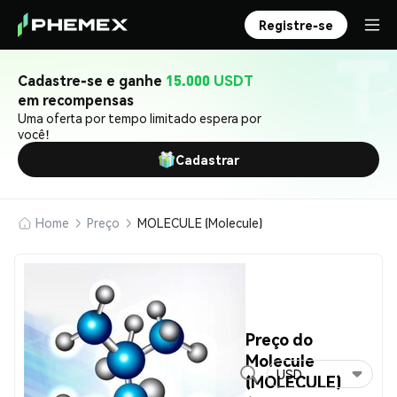
Registre-se
Cadastre-se e ganhe
15.000 USDT
em recompensas
Uma oferta por tempo limitado espera por
você!
Cadastrar
Home
Preço
MOLECULE (Molecule)
Preço do
Molecule
USD
(MOLECULE)