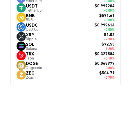
Ethereum
+0.00%
$0.999204
USDT
TetherUS
+0.00%
$591.61
BNB
BNB
+0.00%
$0.999614
USDC
USD Coin
+0.00%
$1.02
XRP
Ripple
-2.30%
$72.53
SOL
Solana
-1.20%
$0.327584
TRX
Tron
-0.10%
$0.068979
DOGE
Dogecoin
-0.80%
$504.71
ZEC
Zcash
-0.70%