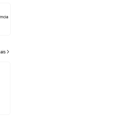
ência
ais