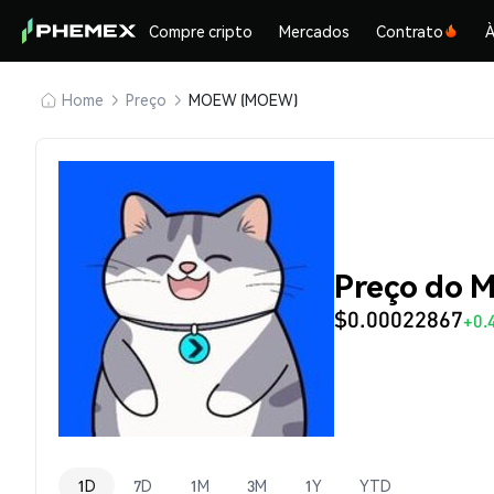
Compre cripto
Mercados
Contrato
À
Home
Preço
MOEW (MOEW)
Preço do
$0.00022867
+0.
1D
7D
1M
3M
1Y
YTD