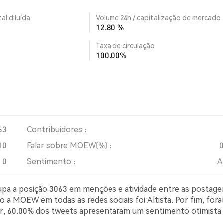
al diluída
Volume 24h / capitalização de mercado
12.80 %
Taxa de circulação
100.00%
63
Contribuidores :
10
Falar sobre MOEW(%) :
0
Sentimento :
A
cupa a posição 3063 em menções e atividade entre as postage
o a MOEW em todas as redes sociais foi Altista. Por fim, for
ter, 60.00% dos tweets apresentaram um sentimento otimista
simista sobre MOEW. 40.00% dos tweets foram neutros em