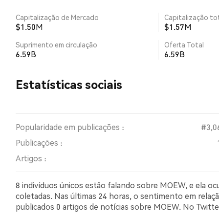
Capitalização de Mercado
Capitalização tot
$1.50M
$1.57M
Suprimento em circulação
Oferta Total
6.59B
6.59B
Estatísticas sociais
Popularidade em publicações :
#3,0
Publicações :
Artigos :
8 indivíduos únicos estão falando sobre MOEW, e ela o
coletadas. Nas últimas 24 horas, o sentimento em relaçã
publicados 0 artigos de notícias sobre MOEW. No Twit
comparação com 0.00% dos tweets com sentimento pes