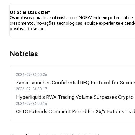
relação a MOEW. Esses sentimentos são baseados em 1
Os otimistas dizem
Os motivos para ficar otimista com MOEW incluem potencial de
crescimento, inovações tecnológicas, equipe experiente e tend
positiva do setor.
​​Notícias​​
2026-07-24 00:26
Zama Launches Confidential RFQ Protocol for Secure 
2026-07-24 00:17
Hyperliquid's RWA Trading Volume Surpasses Crypto
2026-07-24 00:14
CFTC Extends Comment Period for 24/7 Futures Trad