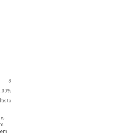
8
0.00%
ltista
ns
am
 em