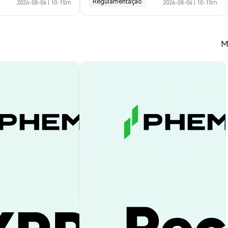
Regulamentação
2026-08-06
|
10-15m
2026-08-06
|
10-15m
M