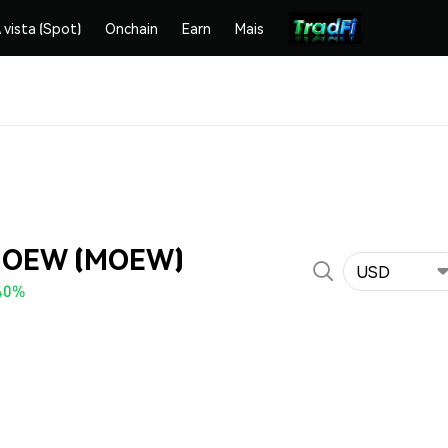
 vista (Spot)
Onchain
Earn
Mais
 MOEW (MOEW)
USD
40%