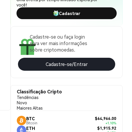
você!
Cadastrar
Cadastre-se ou faça login
para ver mais informações
sobre criptomoedas.
Cadastre-se/Entrar
Classificação Cripto
Tendências
Novo
Maiores Altas
$64,966.00
BTC
Bitcoin
+1.10%
$1,915.92
ETH