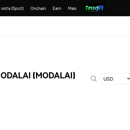
 vista (Spot)
Onchain
Earn
Mais
MODALAI (MODALAI)
USD