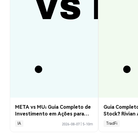
META vs MU: Guia Completo de
Guia Completo
Investimento em Ações para
Stock? Rivian
2026
Explicado
IA
TradFi
2026-08-07
|
5-10m