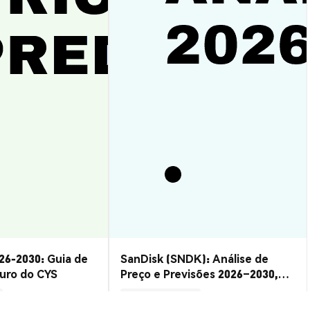
26-2030: Guia de
SanDisk (SNDK): Análise de
turo do CYS
Preço e Previsões 2026–2030,
Vale a Pena?
Insights de Mercado
2026-08-07
|
15-20m
2026-08-06
|
10-15m