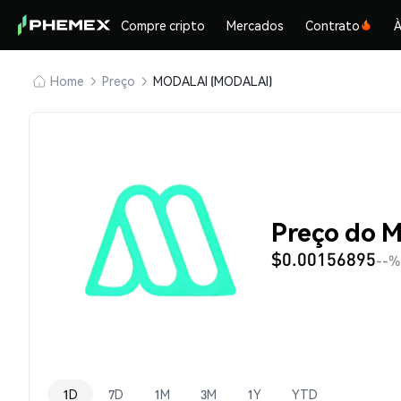
Compre cripto
Mercados
Contrato
À
Home
Preço
MODALAI (MODALAI)
Preço do 
$0.00156895
--%
1D
7D
1M
3M
1Y
YTD