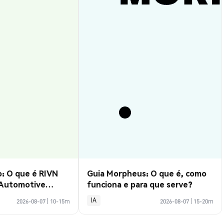
: O que é RIVN
Guia Morpheus: O que é, como
 Automotive
funciona e para que serve?
IA
2026-08-07
|
10-15m
2026-08-07
|
15-20m