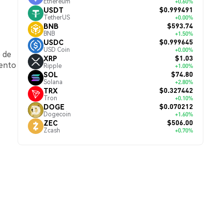
Ethereum
+0.60%
$0.999491
USDT
TetherUS
+0.00%
$593.74
BNB
BNB
+1.50%
$0.999645
USDC
USD Coin
+0.00%
 de
$1.03
XRP
mento
Ripple
+1.00%
$74.80
SOL
Solana
+2.80%
$0.327442
TRX
Tron
+0.10%
$0.070212
DOGE
Dogecoin
+1.60%
$506.00
ZEC
Zcash
+0.70%