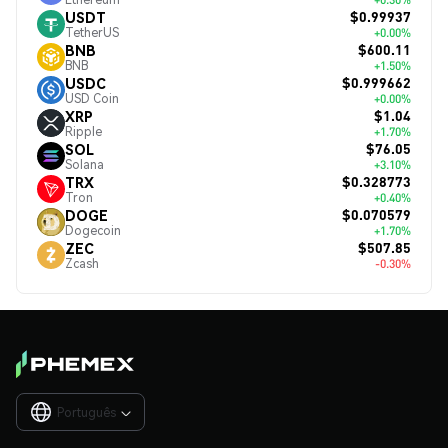
$0.99937
USDT
TetherUS
+0.00%
$600.11
BNB
BNB
+1.50%
$0.999662
USDC
USD Coin
+0.00%
$1.04
XRP
Ripple
+1.70%
$76.05
SOL
Solana
+3.10%
$0.328773
TRX
Tron
+0.40%
$0.070579
DOGE
Dogecoin
+1.70%
$507.85
ZEC
Zcash
-0.30%
Português
