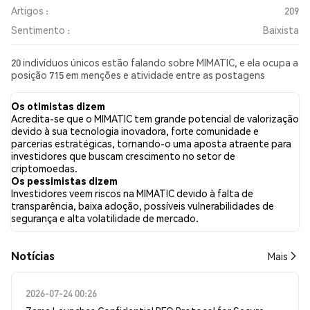
Artigos :
209
Sentimento :
Baixista
20 indivíduos únicos estão falando sobre MIMATIC, e ela ocupa a
posição 715 em menções e atividade entre as postagens
coletadas. Nas últimas 24 horas, o sentimento em relação a
MIMATIC em todas as redes sociais foi Baixista. Por fim, foram
Os otimistas dizem
publicados 209 artigos de notícias sobre MIMATIC. No Twitter,
Acredita-se que o MIMATIC tem grande potencial de valorização
NaN% dos tweets apresentaram um sentimento otimista em
devido à sua tecnologia inovadora, forte comunidade e
comparação com NaN% dos tweets com sentimento pessimista
parcerias estratégicas, tornando-o uma aposta atraente para
sobre MIMATIC. NaN% dos tweets foram neutros em relação a
investidores que buscam crescimento no setor de
MIMATIC. Esses sentimentos são baseados em 0 tweets.
criptomoedas.
Os pessimistas dizem
Investidores veem riscos na MIMATIC devido à falta de
transparência, baixa adoção, possíveis vulnerabilidades de
segurança e alta volatilidade de mercado.
​​Notícias​​
Mais
2026-07-24 00:26