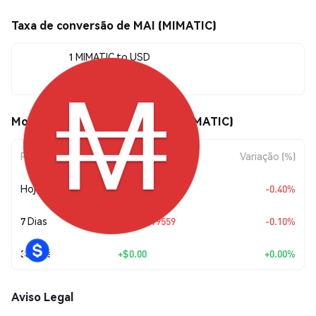
Taxa de conversão de MAI (MIMATIC)
1 MIMATIC to USD
$0.994598
Movimentos de preço de MAI (MIMATIC)
Período
Variação do Valor
Variação (%)
Hoje
$-0.00399437
-0.40%
7 Dias
$-0.00099559
-0.10%
30 Dias
+
$0.00
+0.00%
Aviso Legal