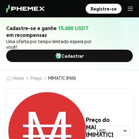
Registre-se
Cadastre-se e ganhe
15.000 USDT
em recompensas
Uma oferta por tempo limitado espera por
você!
Cadastrar
Home
Preço
MIMATIC (MAI)
Preço do
MAI
USD
(MIMATIC)