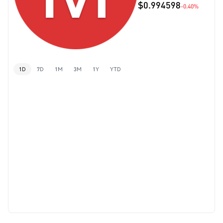
$0.994598
-0.40%
1D
7D
1M
3M
1Y
YTD