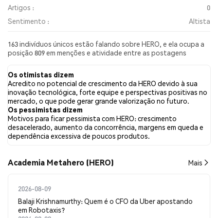
Artigos :
0
Sentimento :
Altista
163 indivíduos únicos estão falando sobre HERO, e ela ocupa a
posição 809 em menções e atividade entre as postagens
coletadas. Nas últimas 24 horas, o sentimento em relação a
HERO em todas as redes sociais foi Altista. Por fim, foram
Os otimistas dizem
publicados 0 artigos de notícias sobre HERO. No Twitter,
Acredito no potencial de crescimento da HERO devido à sua
83.79% dos tweets apresentaram um sentimento otimista em
inovação tecnológica, forte equipe e perspectivas positivas no
comparação com 6.46% dos tweets com sentimento pessimista
mercado, o que pode gerar grande valorização no futuro.
sobre HERO. 9.75% dos tweets foram neutros em relação a
Os pessimistas dizem
HERO. Esses sentimentos são baseados em 1795 tweets.
Motivos para ficar pessimista com HERO: crescimento
desacelerado, aumento da concorrência, margens em queda e
dependência excessiva de poucos produtos.
Academia Metahero (HERO)
Mais
2026-08-09
Balaji Krishnamurthy: Quem é o CFO da Uber apostando
em Robotaxis?