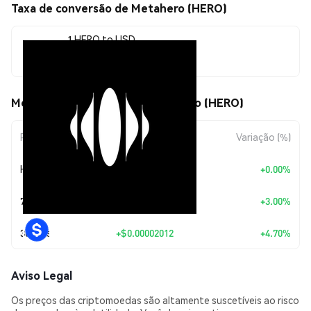
Taxa de conversão de Metahero (HERO)
1 HERO to USD
$0.00044819
Movimentos de preço de Metahero (HERO)
Período
Variação do Valor
Variação (%)
Hoje
+
$0.00
+0.00%
7 Dias
+
$0.00001305
+3.00%
30 Dias
+
$0.00002012
+4.70%
Aviso Legal
Os preços das criptomoedas são altamente suscetíveis ao risco