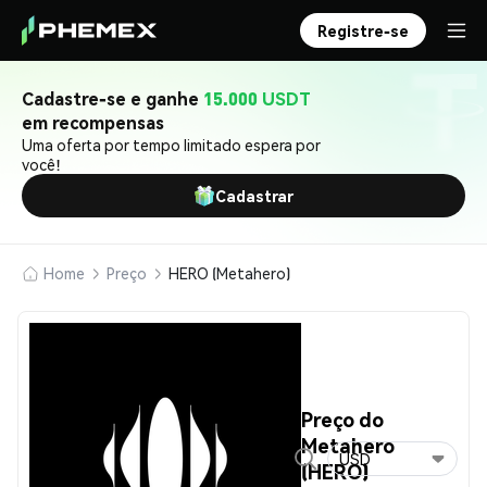
Registre-se
Cadastre-se e ganhe
15.000 USDT
em recompensas
Uma oferta por tempo limitado espera por
você!
Cadastrar
Home
Preço
HERO (Metahero)
Preço do
Metahero
USD
(HERO)