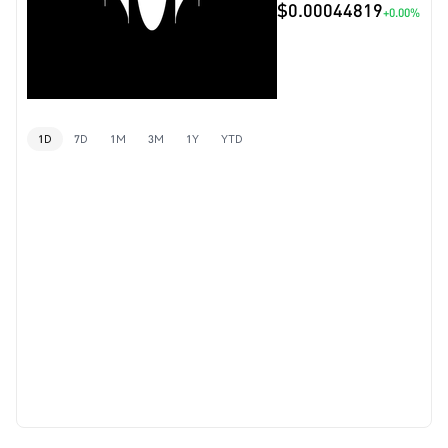
$0.00044819
+0.00%
1D
7D
1M
3M
1Y
YTD