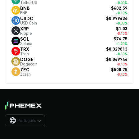
TetherUS
+0.00%
$602.59
BNB
BNB
+0.10%
$0.999634
USDC
USD Coin
+0.00%
$1.03
XRP
Ripple
-0.10%
$76.75
SOL
Solana
+1.20%
$0.329813
TRX
Tron
+0.10%
$0.069746
DOGE
Dogecoin
-0.10%
$508.75
ZEC
Zcash
-0.40%
Português
