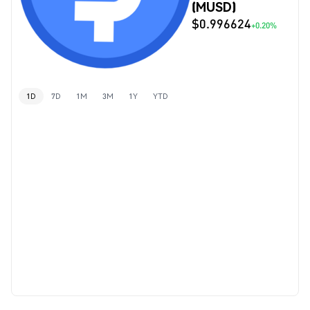
(MUSD)
$0.996624
+0.20%
1D
7D
1M
3M
1Y
YTD