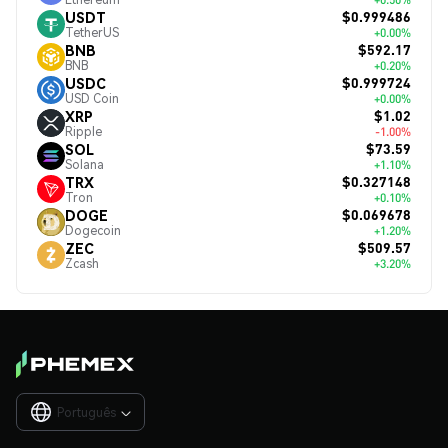
$0.999486
USDT
TetherUS
+0.00%
$592.17
BNB
BNB
+0.20%
$0.999724
USDC
USD Coin
+0.00%
$1.02
XRP
Ripple
-1.00%
$73.59
SOL
Solana
+1.10%
$0.327148
TRX
Tron
+0.10%
$0.069678
DOGE
Dogecoin
+1.20%
$509.57
ZEC
Zcash
+3.20%
Português
