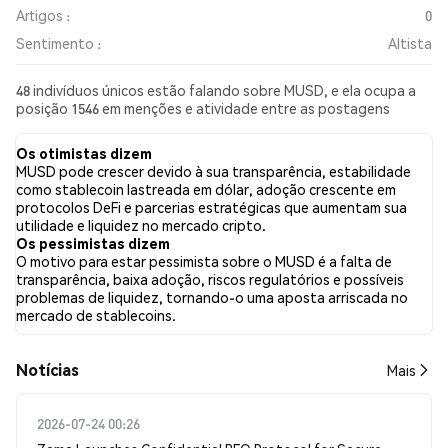
Artigos :
0
Sentimento :
Altista
48 indivíduos únicos estão falando sobre MUSD, e ela ocupa a
posição 1546 em menções e atividade entre as postagens
coletadas. Nas últimas 24 horas, o sentimento em relação a
MUSD em todas as redes sociais foi Altista. Por fim, foram
Os otimistas dizem
publicados 0 artigos de notícias sobre MUSD. No Twitter,
MUSD pode crescer devido à sua transparência, estabilidade
63.64% dos tweets apresentaram um sentimento otimista em
como stablecoin lastreada em dólar, adoção crescente em
comparação com 2.84% dos tweets com sentimento pessimista
protocolos DeFi e parcerias estratégicas que aumentam sua
sobre MUSD. 33.52% dos tweets foram neutros em relação a
utilidade e liquidez no mercado cripto.
MUSD. Esses sentimentos são baseados em 176 tweets.
Os pessimistas dizem
O motivo para estar pessimista sobre o MUSD é a falta de
transparência, baixa adoção, riscos regulatórios e possíveis
problemas de liquidez, tornando-o uma aposta arriscada no
mercado de stablecoins.
​​Notícias​​
Mais
2026-07-24 00:26