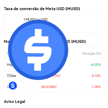
Taxa de conversão de Meta USD (MUSD)
1 MUSD to USD
$0.996624
Movimentos de preço de Meta USD (MUSD)
Período
Variação do Valor
Variação (%)
Hoje
+
$0.00198927
+0.20%
7 Dias
$-0.00099762
-0.10%
30 Dias
-$0.010067
-1.00%
Aviso Legal