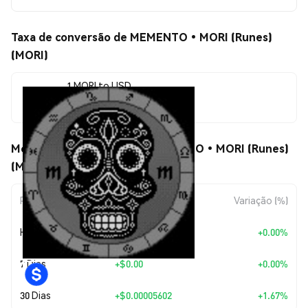
Taxa de conversão de MEMENTO•MORI (Runes)
(MORI)
1 MORI to USD
$0.00340649
Movimentos de preço de MEMENTO•MORI (Runes)
(MORI)
Período
Variação do Valor
Variação (%)
Hoje
+
$0.00
+0.00%
7 Dias
+
$0.00
+0.00%
30 Dias
+
$0.00005602
+1.67%