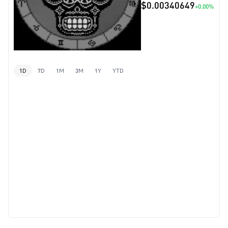
$0.00340649
+0.00%
1D
7D
1M
3M
1Y
YTD