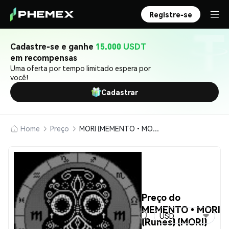
Registre-se
Cadastre-se e ganhe
15.000 USDT
em recompensas
Uma oferta por tempo limitado espera por
você!
Cadastrar
Home
Preço
MORI (MEMENTO•MORI (Runes))
Preço do
MEMENTO•MORI
USD
(Runes) (MORI)