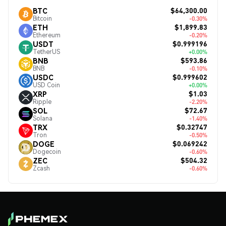
$64,300.00
BTC
Bitcoin
-0.30%
$1,899.83
ETH
Ethereum
-0.20%
$0.999196
USDT
TetherUS
+0.00%
$593.86
BNB
BNB
-0.10%
$0.999602
USDC
USD Coin
+0.00%
$1.03
XRP
Ripple
-2.20%
$72.67
SOL
Solana
-1.40%
$0.32747
TRX
Tron
-0.50%
$0.069242
DOGE
Dogecoin
-0.60%
$504.32
ZEC
Zcash
-0.60%