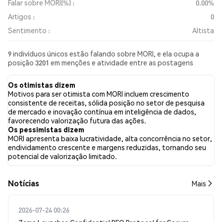
Falar sobre MORI(%) :
0.00%
Artigos :
0
Sentimento :
Altista
9 indivíduos únicos estão falando sobre MORI, e ela ocupa a
posição 3201 em menções e atividade entre as postagens
coletadas. Nas últimas 24 horas, o sentimento em relação a
MORI em todas as redes sociais foi Altista. Por fim, foram
Os otimistas dizem
publicados 0 artigos de notícias sobre MORI. No Twitter, 14.29%
Motivos para ser otimista com MORI incluem crescimento
dos tweets apresentaram um sentimento otimista em
consistente de receitas, sólida posição no setor de pesquisa
comparação com 0.00% dos tweets com sentimento pessimista
de mercado e inovação contínua em inteligência de dados,
sobre MORI. 85.71% dos tweets foram neutros em relação a
favorecendo valorização futura das ações.
MORI. Esses sentimentos são baseados em 7 tweets.
Os pessimistas dizem
MORI apresenta baixa lucratividade, alta concorrência no setor,
endividamento crescente e margens reduzidas, tornando seu
potencial de valorização limitado.
​​Notícias​​
Mais
2026-07-24 00:26