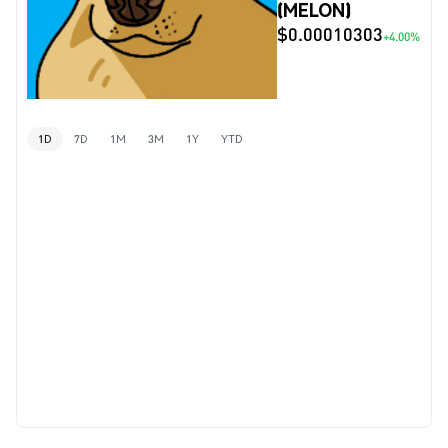
(MELON)
$0.00010303
+4.00%
1D
7D
1M
3M
1Y
YTD