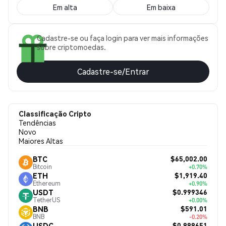
Em alta
Em baixa
Cadastre-se ou faça login para ver mais informações
sobre criptomoedas.
Cadastre-se/Entrar
Classificação Cripto
Tendências
Novo
Maiores Altas
$65,002.00
BTC
Bitcoin
+0.70%
$1,919.40
ETH
Ethereum
+0.90%
$0.999346
USDT
TetherUS
+0.00%
$591.01
BNB
BNB
-0.20%
$0.999651
USDC