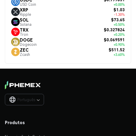
USD Coin
+0.00%
$1.03
XRP
Ripple
-1.30%
$73.65
SOL
Solana
+0.50%
$0.327824
TRX
Tron
+0.20%
$0.069591
DOGE
Dogecoin
+0.90%
$511.52
ZEC
Zcash
+3.60%
Português

Produtos