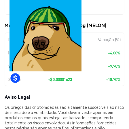
$0.00010303
Movimentos de preço de Melon Dog (MELON)
Período
Variação do Valor
Variação (%)
Hoje
+
$0.00000396
+4.00%
7 Dias
+
$0.00000928
+9.90%
30 Dias
+
$0.00001623
+18.70%
Aviso Legal
Os preços das criptomoedas são altamente suscetíveis ao risco
de mercado e à volatilidade. Você deve investir apenas em
produtos com os quais esteja familiarizado e compreenda
totalmente os riscos envolvidos. As informações fornecidas
nesta página são apenas para fins informativos e não