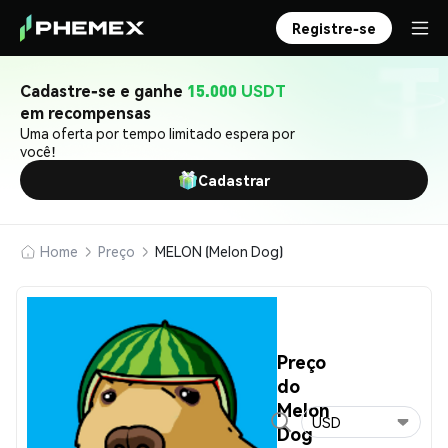
Registre-se
Cadastre-se e ganhe
15.000 USDT
em recompensas
Uma oferta por tempo limitado espera por
você!
Cadastrar
Home
Preço
MELON (Melon Dog)
Preço
do
Melon
USD
Dog