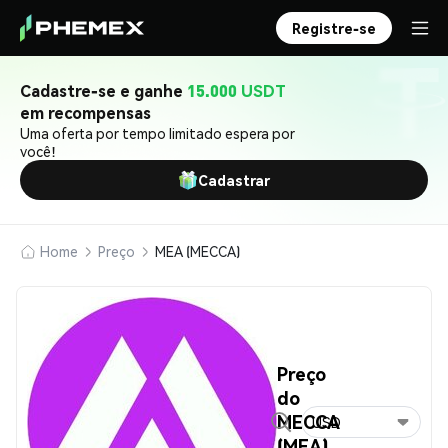
Registre-se
Cadastre-se e ganhe
15.000 USDT
em recompensas
Uma oferta por tempo limitado espera por
você!
Cadastrar
Home
Preço
MEA (MECCA)
Preço
do
MECCA
USD
(MEA)