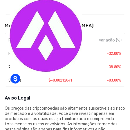
$0.00043594
Movimentos de preço de MECCA (MEA)
Período
Variação do Valor
Variação (%)
Hoje
$-0.00020515
-32.00%
7 Dias
$-0.00027638
-38.80%
30 Dias
$-0.00212841
-83.00%
Aviso Legal
Os preços das criptomoedas são altamente suscetíveis ao risco
de mercado e à volatilidade. Você deve investir apenas em
produtos com os quais esteja familiarizado e compreenda
totalmente os riscos envolvidos. As informações fornecidas
nesta página são apenas para fins informativos e não