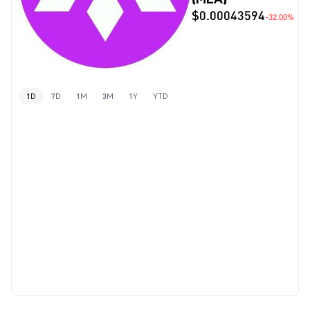
$0.00043594
-32.00%
1D
7D
1M
3M
1Y
YTD