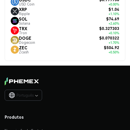
USD Coin
+0.00%
$1.04
XRP
Ripple
+1.10%
$74.69
SOL
Solana
+2.60%
$0.327303
TRX
Tron
+0.10%
$0.070322
DOGE
Dogecoin
+1.70%
$504.92
ZEC
Zcash
+0.50%
Português

Produtos