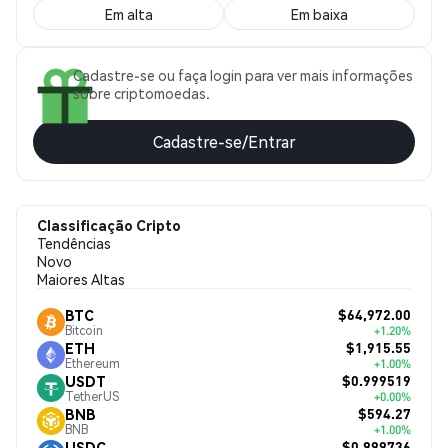
Em alta
Em baixa
Cadastre-se ou faça login para ver mais informações
sobre criptomoedas.
Cadastre-se/Entrar
Classificação Cripto
Tendências
Novo
Maiores Altas
$64,972.00
BTC
Bitcoin
+1.20%
$1,915.55
ETH
Ethereum
+1.00%
$0.999519
USDT
TetherUS
+0.00%
$594.27
BNB
BNB
+1.00%
$0.999736
USDC