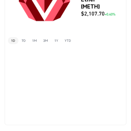
(METH)
$2,107.70
+0.40%
1D
7D
1M
3M
1Y
YTD