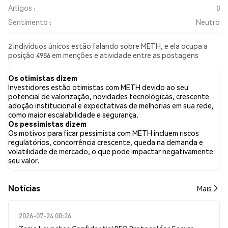
Artigos :
0
Sentimento :
Neutro
2 indivíduos únicos estão falando sobre METH, e ela ocupa a
posição 4956 em menções e atividade entre as postagens
coletadas. Nas últimas 24 horas, o sentimento em relação a
METH em todas as redes sociais foi Neutro. Por fim, foram
Os otimistas dizem
publicados 0 artigos de notícias sobre METH. No Twitter, 0.00%
Investidores estão otimistas com METH devido ao seu
dos tweets apresentaram um sentimento otimista em
potencial de valorização, novidades tecnológicas, crescente
comparação com 0.00% dos tweets com sentimento pessimista
adoção institucional e expectativas de melhorias em sua rede,
sobre METH. 100.00% dos tweets foram neutros em relação a
como maior escalabilidade e segurança.
METH. Esses sentimentos são baseados em 1 tweets.
Os pessimistas dizem
Os motivos para ficar pessimista com METH incluem riscos
regulatórios, concorrência crescente, queda na demanda e
volatilidade de mercado, o que pode impactar negativamente
seu valor.
​​Notícias​​
Mais
2026-07-24 00:26