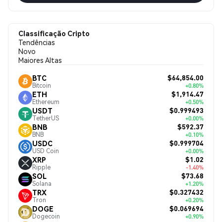
Classificação Cripto
Tendências
Novo
Maiores Altas
$64,854.00
BTC
Bitcoin
+0.80%
$1,914.47
ETH
Ethereum
+0.50%
$0.999493
USDT
TetherUS
+0.00%
$592.37
BNB
BNB
+0.10%
$0.999704
USDC
USD Coin
+0.00%
$1.02
XRP
Ripple
-1.40%
$73.68
SOL
Solana
+1.20%
$0.327432
TRX
Tron
+0.20%
$0.069694
DOGE
Dogecoin
+0.90%