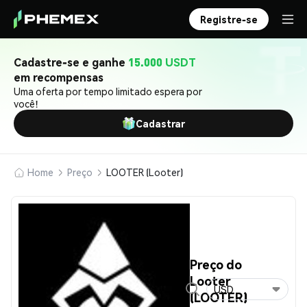
Registre-se
Cadastre-se e ganhe
15.000 USDT
em recompensas
Uma oferta por tempo limitado espera por
você!
Cadastrar
Home
Preço
LOOTER (Looter)
Preço do
Looter
USD
(LOOTER)