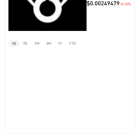
$0.00249479
-0.16%
1D
7D
1M
3M
1Y
YTD