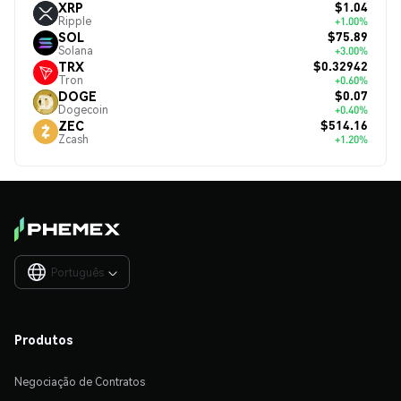
$1.04
XRP
Ripple
+1.00%
$75.89
SOL
Solana
+3.00%
$0.32942
TRX
Tron
+0.60%
$0.07
DOGE
Dogecoin
+0.40%
$514.16
ZEC
Zcash
+1.20%
Português

Produtos
Negociação de Contratos