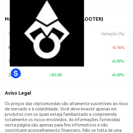
$0.00249479
Movimentos de preço de Looter (LOOTER)
Período
Variação do Valor
Variação (%)
Hoje
$-0.00000406
-0.16%
7 Dias
+
$0.00
+0.00%
30 Dias
+
$0.00
+0.00%
Aviso Legal
Os preços das criptomoedas são altamente suscetíveis ao risco
de mercado e à volatilidade. Você deve investir apenas em
produtos com os quais esteja familiarizado e compreenda
totalmente os riscos envolvidos. As informações fornecidas
nesta página são apenas para fins informativos e não
constituem aconselhamento financeiro. Não se trata de uma