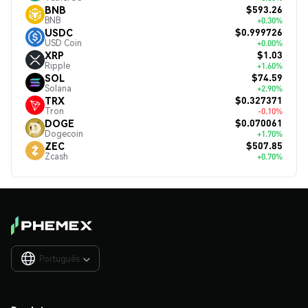
$593.26
BNB
BNB
+0.30%
$0.999726
USDC
USD Coin
+0.00%
$1.03
XRP
Ripple
+1.60%
$74.59
SOL
Solana
+2.90%
$0.327371
TRX
Tron
-0.10%
$0.070061
DOGE
Dogecoin
+1.70%
$507.85
ZEC
Zcash
+0.70%
Português
