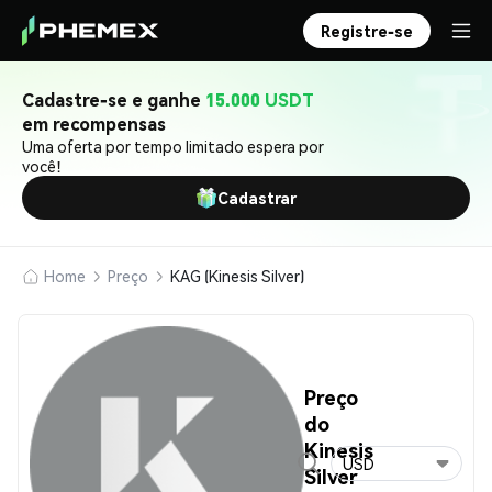
Registre-se
Cadastre-se e ganhe
15.000 USDT
em recompensas
Uma oferta por tempo limitado espera por
você!
Cadastrar
Home
Preço
KAG (Kinesis Silver)
Preço
do
Kinesis
USD
Silver