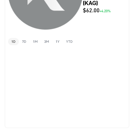
(KAG)
$62.00
+4.20%
1D
7D
1M
3M
1Y
YTD