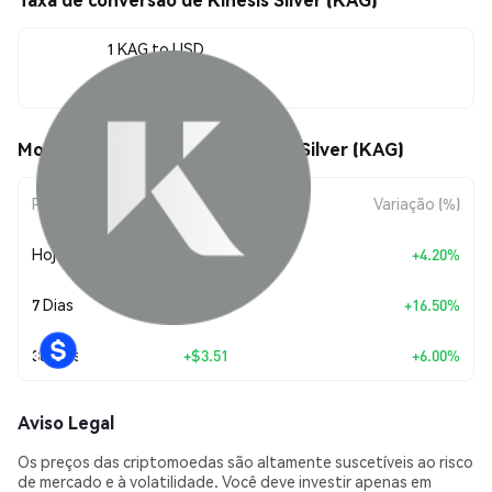
1 KAG to USD
$62.00
Movimentos de preço de Kinesis Silver (KAG)
Período
Variação do Valor
Variação (%)
Hoje
+
$2.50
+4.20%
7 Dias
+
$8.78
+16.50%
30 Dias
+
$3.51
+6.00%
Aviso Legal
Os preços das criptomoedas são altamente suscetíveis ao risco
de mercado e à volatilidade. Você deve investir apenas em