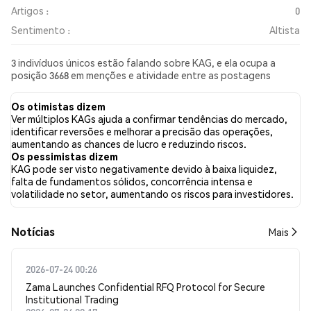
Artigos :
0
Sentimento :
Altista
3 indivíduos únicos estão falando sobre KAG, e ela ocupa a
posição 3668 em menções e atividade entre as postagens
coletadas. Nas últimas 24 horas, o sentimento em relação a KAG
em todas as redes sociais foi Altista. Por fim, foram publicados
Os otimistas dizem
0 artigos de notícias sobre KAG. No Twitter, 83.33% dos tweets
Ver múltiplos KAGs ajuda a confirmar tendências do mercado,
apresentaram um sentimento otimista em comparação com
identificar reversões e melhorar a precisão das operações,
0.00% dos tweets com sentimento pessimista sobre KAG.
aumentando as chances de lucro e reduzindo riscos.
16.67% dos tweets foram neutros em relação a KAG. Esses
Os pessimistas dizem
sentimentos são baseados em 6 tweets.
KAG pode ser visto negativamente devido à baixa liquidez,
falta de fundamentos sólidos, concorrência intensa e
volatilidade no setor, aumentando os riscos para investidores.
​​Notícias​​
Mais
2026-07-24 00:26
Zama Launches Confidential RFQ Protocol for Secure
Institutional Trading