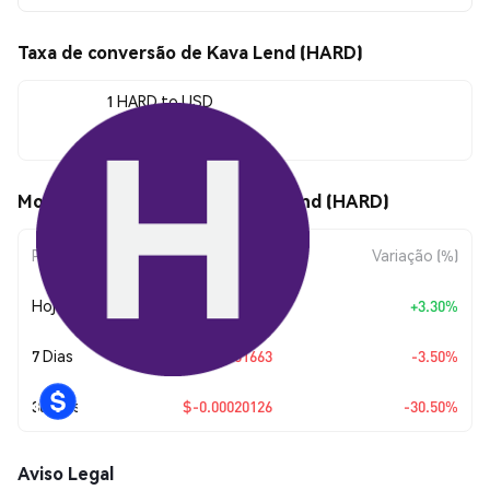
Taxa de conversão de Kava Lend (HARD)
1 HARD to USD
$0.00045861
Movimentos de preço de Kava Lend (HARD)
Período
Variação do Valor
Variação (%)
Hoje
+
$0.00001465
+3.30%
7 Dias
$-0.00001663
-3.50%
30 Dias
$-0.00020126
-30.50%
Aviso Legal