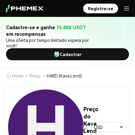
Registre-se
Cadastre-se e ganhe
15.000 USDT
em recompensas
Uma oferta por tempo limitado espera por
você!
Cadastrar
Home
Preço
HARD (Kava Lend)
Preço
do
Kava
USD
Lend