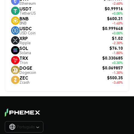
Ethereum
-2.60%
$0.99916
USDT
TetherUS
+0.00%
$600.31
BNB
BNB
-1.40%
$0.999648
USDC
USD Coin
+0.00%
$1.02
XRP
Ripple
-2.30%
$76.10
SOL
Solana
-1.80%
$0.330685
TRX
Tron
+0.30%
$0.069857
DOGE
Dogecoin
-1.30%
$500.35
ZEC
Zcash
-3.60%
Português
