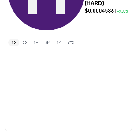
(HARD)
$0.00045861
+3.30%
1D
7D
1M
3M
1Y
YTD