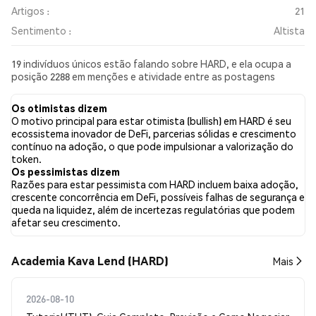
Artigos :
21
Sentimento :
Altista
19 indivíduos únicos estão falando sobre HARD, e ela ocupa a
posição 2288 em menções e atividade entre as postagens
coletadas. Nas últimas 24 horas, o sentimento em relação a
HARD em todas as redes sociais foi Altista. Por fim, foram
Os otimistas dizem
publicados 21 artigos de notícias sobre HARD. No Twitter,
O motivo principal para estar otimista (bullish) em HARD é seu
NaN% dos tweets apresentaram um sentimento otimista em
ecossistema inovador de DeFi, parcerias sólidas e crescimento
comparação com NaN% dos tweets com sentimento pessimista
contínuo na adoção, o que pode impulsionar a valorização do
sobre HARD. NaN% dos tweets foram neutros em relação a
token.
HARD. Esses sentimentos são baseados em 0 tweets.
Os pessimistas dizem
Razões para estar pessimista com HARD incluem baixa adoção,
crescente concorrência em DeFi, possíveis falhas de segurança e
queda na liquidez, além de incertezas regulatórias que podem
afetar seu crescimento.
Academia Kava Lend (HARD)
Mais
2026-08-10