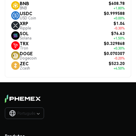
$608.78
BNB
BNB
+1.80%
$0.999588
USDC
USD Coin
+0.00%
$1.04
XRP
Ripple
-0.30%
$76.63
SOL
Solana
+1.50%
$0.329868
TRX
Tron
+0.30%
$0.070307
DOGE
Dogecoin
-0.20%
$523.20
ZEC
Zcash
+4.50%
Português

Produtos