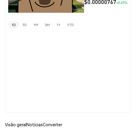
$0.00000767
+0.49%
1D
7D
1M
3M
1Y
YTD
Visão geral
Notícias
Converter