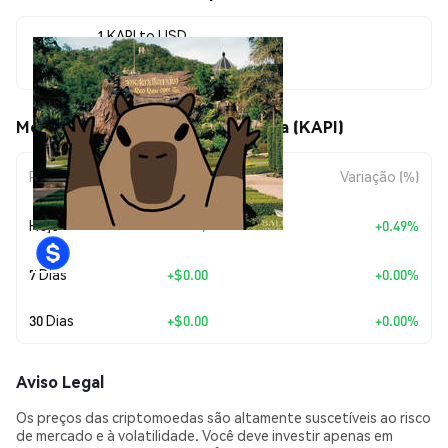
1 KAPI to USD
$0.00000767
Movimentos de preço de Kapi Plara (KAPI)
Período
Variação do Valor
Variação (%)
+
$0.0
3720
Hoje
+0.49%
7
7 Dias
+
$0.00
+0.00%
30 Dias
+
$0.00
+0.00%
Aviso Legal
Os preços das criptomoedas são altamente suscetíveis ao risco
de mercado e à volatilidade. Você deve investir apenas em