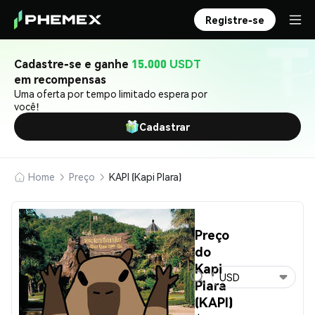
Registre-se
Cadastre-se e ganhe
15.000 USDT
em recompensas
Uma oferta por tempo limitado espera por
você!
Cadastrar
Home
Preço
KAPI (Kapi Plara)
Preço
do
Kapi
USD
Plara
(KAPI)