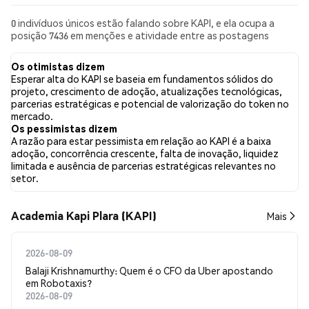
0 indivíduos únicos estão falando sobre KAPI, e ela ocupa a
posição 7436 em menções e atividade entre as postagens
coletadas. Nas últimas 24 horas, o sentimento em relação a KAPI
em todas as redes sociais foi Baixista. Por fim, foram publicados
Os otimistas dizem
0 artigos de notícias sobre KAPI. No Twitter, NaN% dos tweets
Esperar alta do KAPI se baseia em fundamentos sólidos do
apresentaram um sentimento otimista em comparação com
projeto, crescimento de adoção, atualizações tecnológicas,
NaN% dos tweets com sentimento pessimista sobre KAPI.
parcerias estratégicas e potencial de valorização do token no
NaN% dos tweets foram neutros em relação a KAPI. Esses
mercado.
sentimentos são baseados em 0 tweets.
Os pessimistas dizem
A razão para estar pessimista em relação ao KAPI é a baixa
adoção, concorrência crescente, falta de inovação, liquidez
limitada e ausência de parcerias estratégicas relevantes no
setor.
Academia Kapi Plara (KAPI)
Mais
2026-08-09
Balaji Krishnamurthy: Quem é o CFO da Uber apostando
em Robotaxis?
2026-08-09