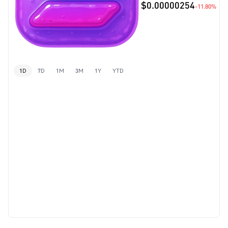
$0.00000254
-11.80%
1D
7D
1M
3M
1Y
YTD