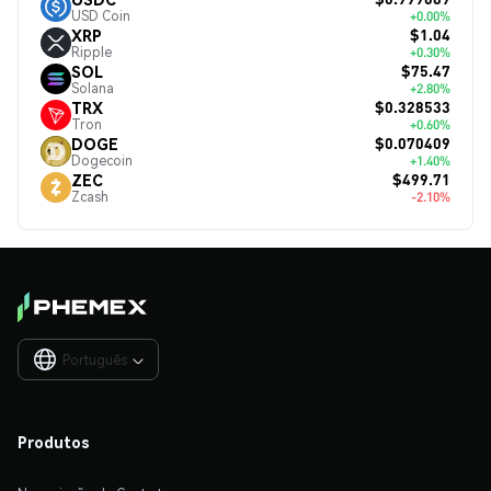
USD Coin
+0.00%
$1.04
XRP
Ripple
+0.30%
$75.47
SOL
Solana
+2.80%
$0.328533
TRX
Tron
+0.60%
$0.070409
DOGE
Dogecoin
+1.40%
$499.71
ZEC
Zcash
-2.10%
Português

Produtos