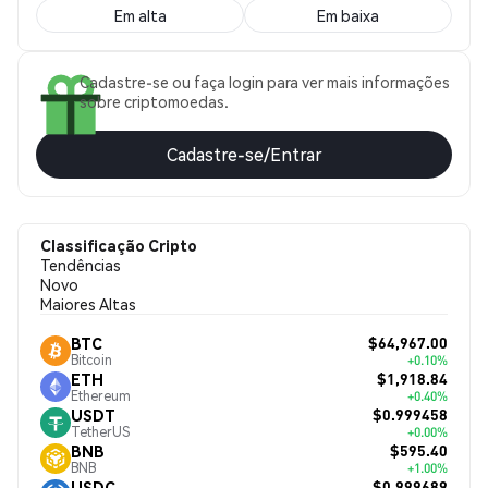
Em alta
Em baixa
Cadastre-se ou faça login para ver mais informações
sobre criptomoedas.
Cadastre-se/Entrar
Classificação Cripto
Tendências
Novo
Maiores Altas
$64,967.00
BTC
Bitcoin
+0.10%
$1,918.84
ETH
Ethereum
+0.40%
$0.999458
USDT
TetherUS
+0.00%
$595.40
BNB
BNB
+1.00%
$0.999689
USDC