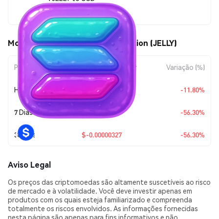
$0.00000254
Movimentos de preço de Jellification (JELLY)
Período
Variação do Valor
Variação (%)
Hoje
$-0.00000034
-11.80%
7 Dias
$-0.00000327
-56.30%
30 Dias
$-0.00000327
-56.30%
Aviso Legal
Os preços das criptomoedas são altamente suscetíveis ao risco
de mercado e à volatilidade. Você deve investir apenas em
produtos com os quais esteja familiarizado e compreenda
totalmente os riscos envolvidos. As informações fornecidas
nesta página são apenas para fins informativos e não