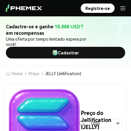
Registre-se
Cadastre-se e ganhe
15.000 USDT
em recompensas
Uma oferta por tempo limitado espera por
você!
Cadastrar
Home
Preço
JELLY (Jellification)
Preço do
Jellification
USD
(JELLY)