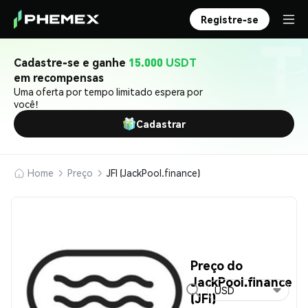
Registre-se
Cadastre-se e ganhe
15.000 USDT
em recompensas
Uma oferta por tempo limitado espera por
você!
Cadastrar
Home
Preço
JFI (JackPool.finance)
Preço do
JackPool.finance
USD
(JFI)