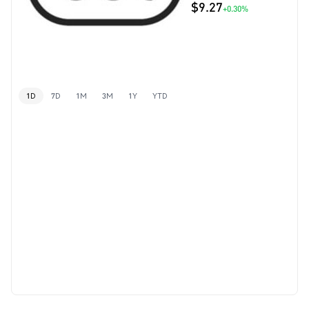
$9.27
+0.30%
1D
7D
1M
3M
1Y
YTD