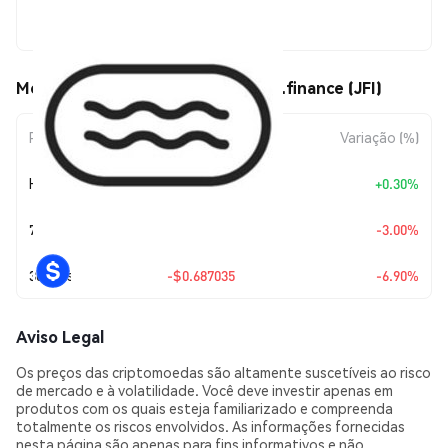
$9.27
Movimentos de preço de JackPool.finance (JFI)
Período
Variação do Valor
Variação (%)
Hoje
+
$0.027727
+0.30%
7 Dias
-$0.286701
-3.00%
30 Dias
-$0.687035
-6.90%
Aviso Legal
Os preços das criptomoedas são altamente suscetíveis ao risco
de mercado e à volatilidade. Você deve investir apenas em
produtos com os quais esteja familiarizado e compreenda
totalmente os riscos envolvidos. As informações fornecidas
nesta página são apenas para fins informativos e não