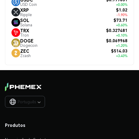
USD Coin
+0.00%
$1.02
XRP
Ripple
-1.90%
$73.71
SOL
Solana
+0.60%
$0.327481
TRX
Tron
+0.10%
$0.069968
DOGE
Dogecoin
+1.20%
$514.03
ZEC
Zcash
+3.40%
Português

Produtos