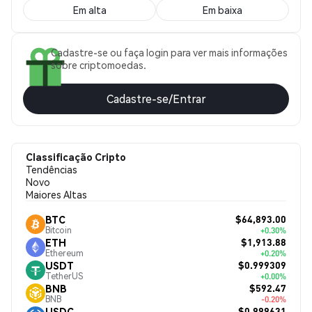
Em alta
Em baixa
Cadastre-se ou faça login para ver mais informações
sobre criptomoedas.
Cadastre-se/Entrar
Classificação Cripto
Tendências
Novo
Maiores Altas
$64,893.00
BTC
Bitcoin
+0.30%
$1,913.88
ETH
Ethereum
+0.20%
$0.999309
USDT
TetherUS
+0.00%
$592.47
BNB
BNB
-0.20%
$0.999631
USDC