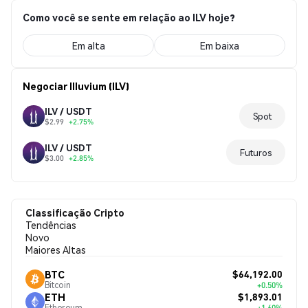
Como você se sente em relação ao ILV hoje?
Em alta
Em baixa
Negociar Illuvium (ILV)
ILV / USDT
Spot
$2.99
+2.75%
ILV / USDT
Futuros
$3.00
+2.85%
Classificação Cripto
Tendências
Novo
Maiores Altas
$64,192.00
BTC
Bitcoin
+0.50%
$1,893.01
ETH
Ethereum
+1.60%