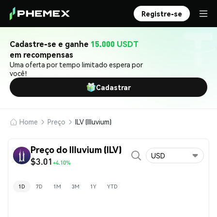
Registre-se
Cadastre-se e ganhe
15.000 USDT
em recompensas
Uma oferta por tempo limitado espera por
você!
Cadastrar
Home
Preço
ILV (Illuvium)
Preço do Illuvium (ILV)
USD
$3.01
+4.10%
1D
7D
1M
3M
1Y
YTD