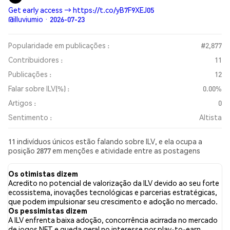
Get early access → https://t.co/yB7F9XEJ05
@illuviumio · 2026-07-23
Popularidade em publicações :
#2,877
Contribuidores :
11
Publicações :
12
Falar sobre ILV(%) :
0.00%
Artigos :
0
Sentimento :
Altista
11 indivíduos únicos estão falando sobre ILV, e ela ocupa a
posição 2877 em menções e atividade entre as postagens
coletadas. Nas últimas 24 horas, o sentimento em relação a ILV
em todas as redes sociais foi Altista. Por fim, foram publicados
Os otimistas dizem
0 artigos de notícias sobre ILV. No Twitter, 50.00% dos tweets
Acredito no potencial de valorização da ILV devido ao seu forte
apresentaram um sentimento otimista em comparação com
ecossistema, inovações tecnológicas e parcerias estratégicas,
16.67% dos tweets com sentimento pessimista sobre ILV.
que podem impulsionar seu crescimento e adoção no mercado.
33.33% dos tweets foram neutros em relação a ILV. Esses
Os pessimistas dizem
sentimentos são baseados em 12 tweets.
A ILV enfrenta baixa adoção, concorrência acirrada no mercado
de jogos NFT e queda geral no interesse por play-to-earn,