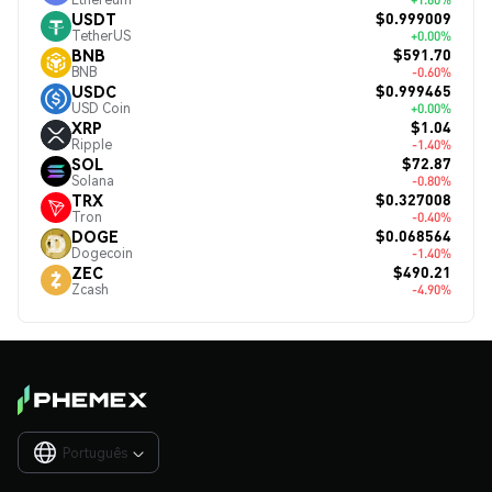
$0.999009
USDT
TetherUS
+0.00%
$591.70
BNB
BNB
-0.60%
$0.999465
USDC
USD Coin
+0.00%
$1.04
XRP
Ripple
-1.40%
$72.87
SOL
Solana
-0.80%
$0.327008
TRX
Tron
-0.40%
$0.068564
DOGE
Dogecoin
-1.40%
$490.21
ZEC
Zcash
-4.90%
Português
