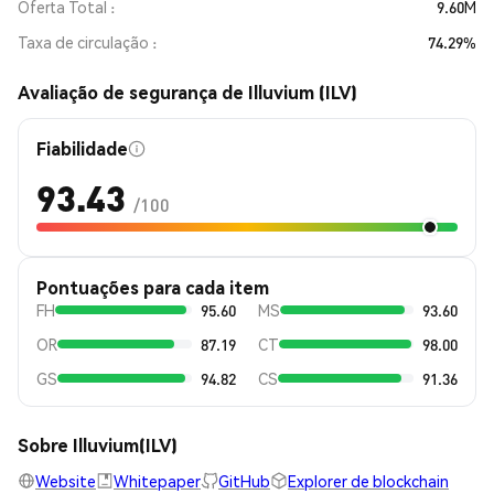
Oferta Total
9.60M
Taxa de circulação
74.29%
Avaliação de segurança de Illuvium (ILV)
Fiabilidade
93.43
/100
Pontuações para cada item
FH
95.60
MS
93.60
OR
87.19
CT
98.00
GS
94.82
CS
91.36
Sobre Illuvium(ILV)
Website
Whitepaper
GitHub
Explorer de blockchain