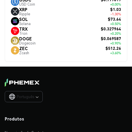
USD Coin
+0.00%
$1.03
XRP
Ripple
-1.30%
$73.64
SOL
Solana
+0.50%
$0.327964
TRX
Tron
+0.20%
$0.069587
DOGE
Dogecoin
+0.90%
$512.26
ZEC
Zcash
+3.60%
Português

Produtos