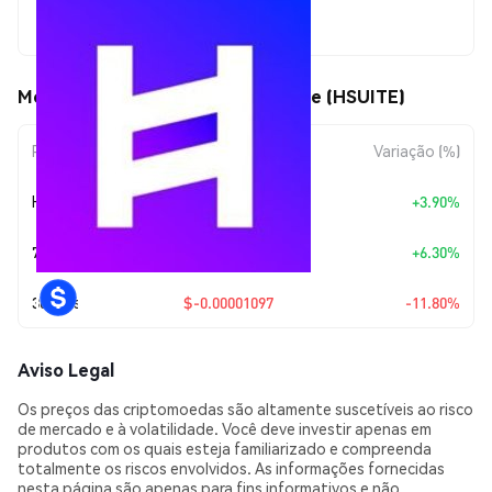
$0.00008198
Movimentos de preço de HbarSuite (HSUITE)
Período
Variação do Valor
Variação (%)
Hoje
+
$0.00000308
+3.90%
7 Dias
+
$0.00000486
+6.30%
30 Dias
$-0.00001097
-11.80%
Aviso Legal
Os preços das criptomoedas são altamente suscetíveis ao risco
de mercado e à volatilidade. Você deve investir apenas em
produtos com os quais esteja familiarizado e compreenda
totalmente os riscos envolvidos. As informações fornecidas
nesta página são apenas para fins informativos e não