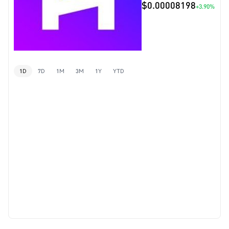
$0.00008198
+3.90%
1D
7D
1M
3M
1Y
YTD