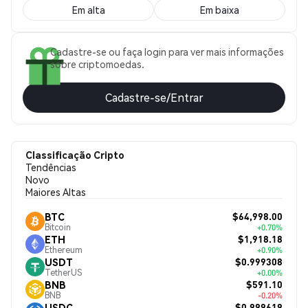
Em alta
Em baixa
Cadastre-se ou faça login para ver mais informações
sobre criptomoedas.
Cadastre-se/Entrar
Classificação Cripto
Tendências
Novo
Maiores Altas
$64,998.00
BTC
Bitcoin
+0.70%
$1,918.18
ETH
Ethereum
+0.90%
$0.999308
USDT
TetherUS
+0.00%
$591.10
BNB
BNB
-0.20%
$0.999619
USDC