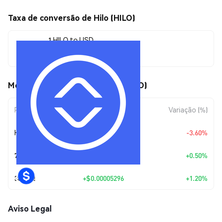
Taxa de conversão de Hilo (HILO)
1 HILO to USD
$0.00446663
Movimentos de preço de Hilo (HILO)
Período
Variação do Valor
Variação (%)
Hoje
$-0.0001668
-3.60%
7 Dias
+
$0.00002222
+0.50%
30 Dias
+
$0.00005296
+1.20%
Aviso Legal