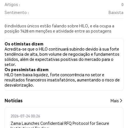
Artigos :
0
Sentimento :
Baixista
0 indivíduos únicos estão falando sobre HILO, e ela ocupa a
posição 7428 em menções e atividade entre as postagens
coletadas. Nas últimas 24 horas, o sentimento em relação a
HILO em todas as redes sociais foi Baixista. Por fim, foram
Os otimistas dizem
publicados 0 artigos de notícias sobre HILO. No Twitter, NaN%
Acredita-se que o HILO continuará subindo devido à sua forte
dos tweets apresentaram um sentimento otimista em
tendência de alta, bom volume de negociação e fundamentos
comparação com NaN% dos tweets com sentimento pessimista
sólidos, além de expectativas positivas do mercado para o
sobre HILO. NaN% dos tweets foram neutros em relação a HILO.
setor.
Esses sentimentos são baseados em 0 tweets.
Os pessimistas dizem
HILO tem baixa liquidez, forte concorrência no setor e
resultados financeiros insatisfatórios, aumentando o risco de
desvalorização.
​​Notícias​​
Mais
2026-07-24 00:26
Zama Launches Confidential RFQ Protocol for Secure