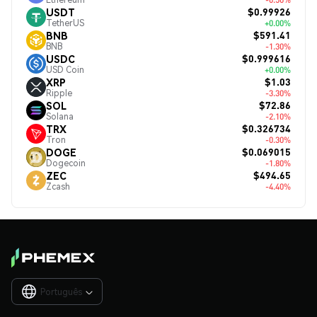
$0.99926
USDT
TetherUS
+0.00%
$591.41
BNB
BNB
-1.30%
$0.999616
USDC
USD Coin
+0.00%
$1.03
XRP
Ripple
-3.30%
$72.86
SOL
Solana
-2.10%
$0.326734
TRX
Tron
-0.30%
$0.069015
DOGE
Dogecoin
-1.80%
$494.65
ZEC
Zcash
-4.40%
Português
