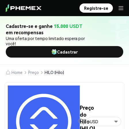
Registre-se
Cadastre-se e ganhe
15.000 USDT
em recompensas
Uma oferta por tempo limitado espera por
você!
Cadastrar
Home
Preço
HILO (Hilo)
Preço
do
Hilo
USD
(HILO)