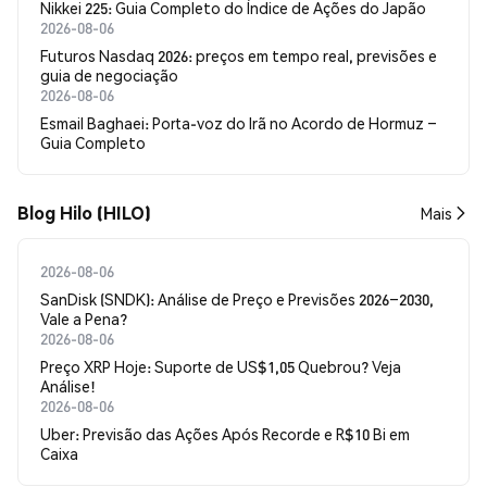
Nikkei 225: Guia Completo do Índice de Ações do Japão
2026-08-06
Futuros Nasdaq 2026: preços em tempo real, previsões e
guia de negociação
2026-08-06
Esmail Baghaei: Porta-voz do Irã no Acordo de Hormuz –
Guia Completo
Blog Hilo (HILO)
Mais
2026-08-06
SanDisk (SNDK): Análise de Preço e Previsões 2026–2030,
Vale a Pena?
2026-08-06
Preço XRP Hoje: Suporte de US$1,05 Quebrou? Veja
Análise!
2026-08-06
Uber: Previsão das Ações Após Recorde e R$10 Bi em
Caixa