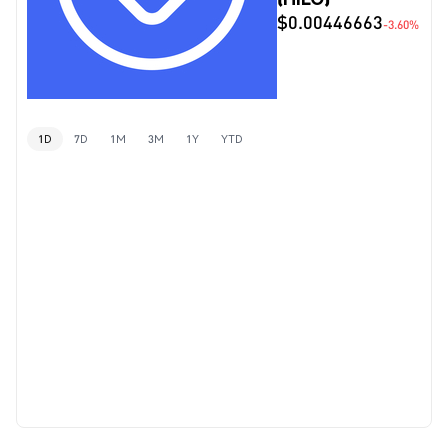
$0.00446663
-3.60%
1D
7D
1M
3M
1Y
YTD