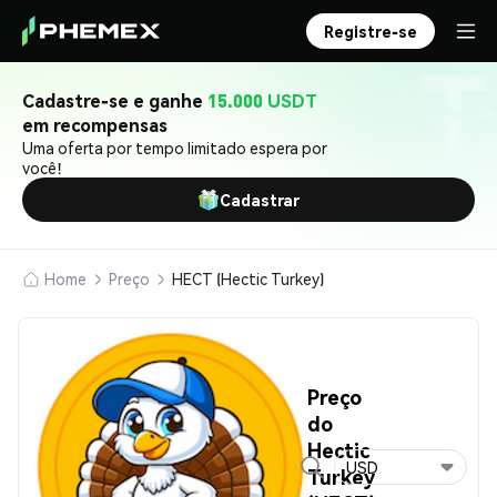
Registre-se
Cadastre-se e ganhe
15.000 USDT
em recompensas
Uma oferta por tempo limitado espera por
você!
Cadastrar
Home
Preço
HECT (Hectic Turkey)
Preço
do
Hectic
USD
Turkey