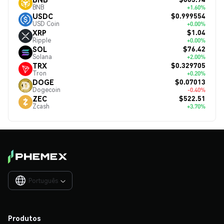
BNB
+1.60%
$0.999554
USDC
USD Coin
+0.00%
$1.04
XRP
Ripple
+0.00%
$76.42
SOL
Solana
+2.00%
$0.329705
TRX
Tron
+0.20%
$0.07013
DOGE
Dogecoin
-0.40%
$522.51
ZEC
Zcash
+3.70%
Português

Produtos