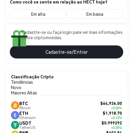
Como você se sente em relação ao HECT hoje?
Em alta
Em baixa
Cadastre-se ou faça login para ver mais informações
sobre criptomoedas.
Cadastre-se/Entrar
Classificação Cripto
Tendências
Novo
Maiores Altas
$64,936.00
BTC
Bitcoin
+0.00%
$1,918.70
ETH
Ethereum
+0.10%
$0.999292
USDT
TetherUS
+0.00%
$603.94
BNB