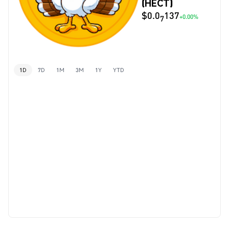
(HECT)
$0.0
137
+0.00%
7
1D
7D
1M
3M
1Y
YTD