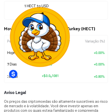
1 HECT to USD
$0.0<sub>7</sub>137
Movimentos de preço de Hectic Turkey (HECT)
Período
Variação do Valor
Variação (%)
Hoje
+
$0.00
+0.00%
7 Dias
+
$0.00
+0.00%
+
$0.0
1081
30 Dias
+0.80%
9
Aviso Legal
Os preços das criptomoedas são altamente suscetíveis ao risco
de mercado e à volatilidade. Você deve investir apenas em
produtos com os quais esteja familiarizado e compreenda