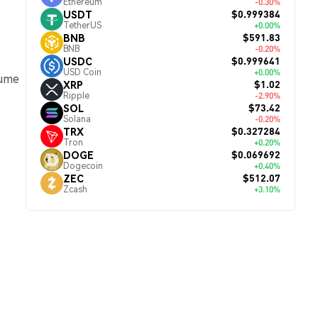
Ethereum
-0.30%
$0.999384
USDT
TetherUS
+0.00%
$591.83
BNB
BNB
-0.20%
$0.999641
USDC
USD Coin
+0.00%
lume
$1.02
XRP
Ripple
-2.90%
$73.42
SOL
Solana
-0.20%
$0.327284
TRX
Tron
+0.20%
$0.069692
DOGE
Dogecoin
+0.40%
$512.07
ZEC
Zcash
+3.10%