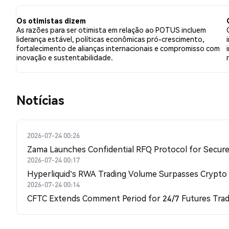
relação a POTUS. Esses sentimentos são baseados em 1
Os otimistas dizem
As razões para ser otimista em relação ao POTUS incluem
liderança estável, políticas econômicas pró-crescimento,
fortalecimento de alianças internacionais e compromisso com
inovação e sustentabilidade.
​​Notícias​​
2026-07-24 00:26
Zama Launches Confidential RFQ Protocol for Secure 
2026-07-24 00:17
Hyperliquid's RWA Trading Volume Surpasses Crypto
2026-07-24 00:14
CFTC Extends Comment Period for 24/7 Futures Trad