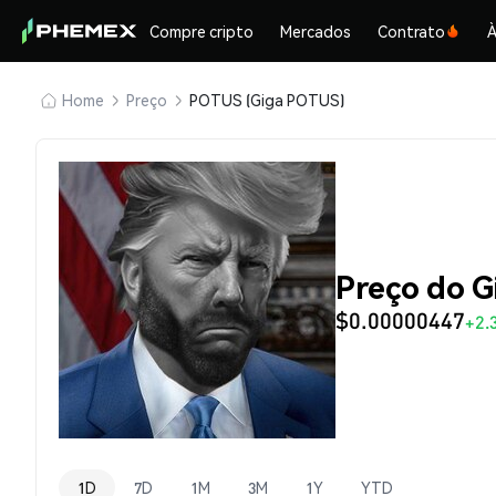
Compre cripto
Mercados
Contrato
À
Home
Preço
POTUS (Giga POTUS)
Preço do 
$0.00000447
+2.
1D
7D
1M
3M
1Y
YTD