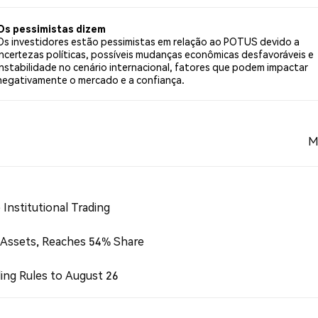
 tweets.
Os pessimistas dizem
Os investidores estão pessimistas em relação ao POTUS devido a
incertezas políticas, possíveis mudanças econômicas desfavoráveis e
instabilidade no cenário internacional, fatores que podem impactar
negativamente o mercado e a confiança.
M
Institutional Trading
 Assets, Reaches 54% Share
ing Rules to August 26