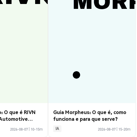
: O que é RIVN
Guia Morpheus: O que é, como
 Automotive
funciona e para que serve?
IA
2026-08-07
|
10-15m
2026-08-07
|
15-20m