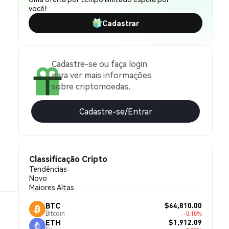
você!
Cadastrar
Cadastre-se ou faça login
para ver mais informações
sobre criptomoedas.
Cadastre-se/Entrar
Classificação Cripto
Tendências
Novo
Maiores Altas
$64,810.00
BTC
Bitcoin
-0.10%
$1,912.09
ETH