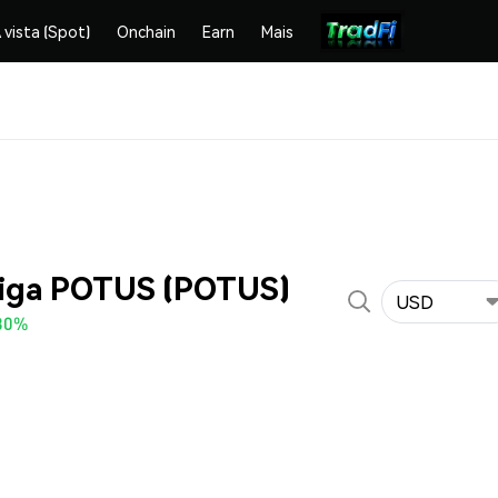
 vista (Spot)
Onchain
Earn
Mais
Giga POTUS (POTUS)
USD
30%