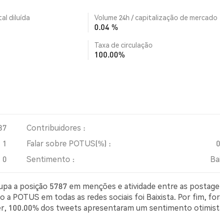
al diluída
Volume 24h / capitalização de mercado
0.04 %
Taxa de circulação
100.00%
87
Contribuidores :
1
Falar sobre POTUS(%) :
0
Sentimento :
Ba
cupa a posição 5787 em menções e atividade entre as postag
o a POTUS em todas as redes sociais foi Baixista. Por fim, fo
ter, 100.00% dos tweets apresentaram um sentimento otimis
simista sobre POTUS. 0.00% dos tweets foram neutros em