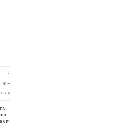
1
0.00%
ixista
ens
ram
ta em