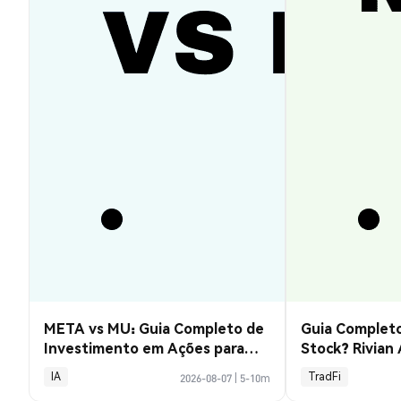
META vs MU: Guia Completo de
Guia Completo
Investimento em Ações para
Stock? Rivian
2026
Explicado
IA
TradFi
2026-08-07
|
5-10m