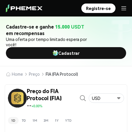
Registre-se
Cadastre-se e ganhe
15.000 USDT
em recompensas
Uma oferta por tempo limitado espera por
você!
Cadastrar
Home
Preço
FIA (FIA Protocol)
Preço do FIA
Protocol (FIA)
USD
--
+0.00%
1D
7D
1M
3M
1Y
YTD