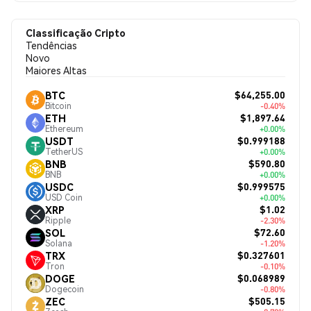
Classificação Cripto
Tendências
Novo
Maiores Altas
$64,255.00
BTC
Bitcoin
-0.40%
$1,897.64
ETH
Ethereum
+0.00%
$0.999188
USDT
TetherUS
+0.00%
$590.80
BNB
BNB
+0.00%
$0.999575
USDC
USD Coin
+0.00%
$1.02
XRP
Ripple
-2.30%
$72.60
SOL
Solana
-1.20%
$0.327601
TRX
Tron
-0.10%
$0.068989
DOGE
Dogecoin
-0.80%
$505.15
ZEC